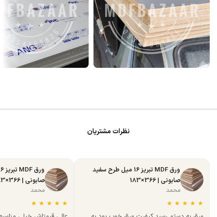
نظرات مشتریان
ورق MDF تبریز 16 میل طرح سفید
صابونی | 366×183
صابونی | 366×183
محمد
محمد
★
★
★
★
★
★
★
★
★
★
ورق به دستم رسید کیفیت ورق خوب بود به
عالی قیمتاش خیلی مناسب