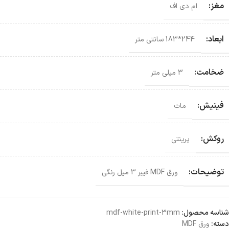
مغز:
ام دی اف
ابعاد:
244*183 سانتی‌ متر
ضخامت:
3 میلی متر
فینیش:
مات
روکش:
پرینتی
توضیحات:
ورق MDF فیبر 3 میل رنگی
شناسه محصول:
mdf-white-print-3mm
دسته:
ورق MDF