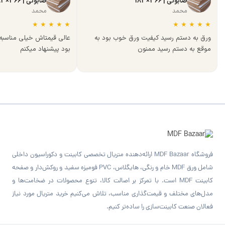
صابونی | 366×183
صابونی | 366×183
محمد
محمد
★
★
★
★
★
★
★
★
★
★
ورق به دستم رسید کیفیت ورق خوب بود به
عالی قیمتاش خیلی مناسب
موقع به دستم رسید ممنون
بود پیشنهاد میکنم
فروشگاه MDF Bazaar ارائه‌دهنده متریال تخصصی کابینت و دکوراسیون داخلی
شامل ورق MDF خام و رنگی، هایگلاس، PVC فومیزه سفید و روکش‌دار و صفحه
کابینت MDF است. با تمرکز بر اصالت کالا، تنوع محصولات در ضخامت‌ها و
مدل‌های مختلف و قیمت‌گذاری مناسب، تلاش می‌کنیم خرید متریال مورد نیاز
فعالان صنعت کابینت‌سازی را ساده‌تر کنیم.