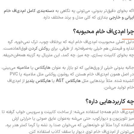
اگه بخوای دقیق‌تر بدونی، می‌تونی یه نگاهی به
دسته‌بندی کامل ام‌دی‌اف خام
ایرانی و خارجی
بندازی که کلی مدل و برند مختلف داره.
چرا ام‌دی‌اف خام محبوبه؟
دلیل اصلی محبوبیت ام‌دی‌اف خام اینه که برخلاف چوب، ترک نمی‌خوره، گره
نداره و قیمتش هم خیلی به‌صرفه‌تره. از طرفی، برای
روکش کردن
فوق‌العاده‌ست.
چه بخوای کابینت بسازی، چه میز، چه کمد، این متریال یه گزینه همه‌فن‌حریفه.
جالبه بدونی خیلی از ورق‌هایی که تو بازار به عنوان
هایگلاس
یا
ملامینه
می‌بینی،
در اصل همون ام‌دی‌اف خام هستن که روشون روکشی مثل ملامینه یا PVC
کشیده شده. مثلاً برندهایی مثل
هایگلاس AGT
یا
هایگلاس یلدیز
از ام‌دی‌اف
خام تولید می‌شن.
چه کاربردهایی داره؟
ام‌دی‌اف خام همه‌جا استفاده می‌شه؛ از ساخت کابینت و سرویس خواب گرفته تا
میز تلویزیون و دیوارکوب. حتی می‌شه به‌عنوان عایق صوتی یا حرارتی ازش
استفاده کرد! مثلاً تو خونه‌هایی که می‌خوان صدا رد نشه یا گرما کمتر هدر بره،
می‌تونن از ام‌دی‌اف خام توی دیوار یا سقف کاذب استفاده کنن.