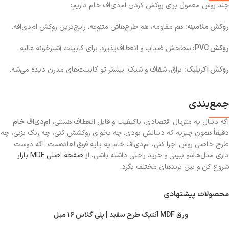
چند روش معمول برای روکش کردن ام‌دی‌اف خام داریم:
روکش ملامینه:
هم مقاومه، هم طرح‌هاش متنوعه. رایج‌ترین روکش ام‌دی‌افه.
روکش PVC:
سطحش ضدآب و انعطاف‌پذیره. برای کابینت آشپزخونه عالیه.
روکش آکریلیک:
براق، شفاف و شیک. بیشتر تو کابینت‌های مدرن دیده می‌شه.
جمع‌بندی
اگه دنبال یه متریال اقتصادی، باکیفیت و قابل انعطاف هستی،
ام‌دی‌اف خام
دقیقاً همون چیزیه که دنبالش بودی. چه بخوای روکشش کنی، چه رنگ بزنی، چه
طرح خاصی روش اجرا کنی، ام‌دی‌اف خام یه پایه فوق‌العاده‌ست. اگه دوست
داری مدل‌هاشو ببینی و خرید راحتی داشته باشی، از
صفحه اصلی MDF بازار
شروع کن و بین برندهای مختلف بگرد.
محصولات پیشنهادی
ورق MDF آنتیک طرح سفید | پلی گلاس ۱۶ میل