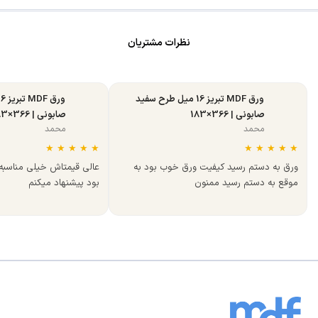
نظرات مشتریان
ورق MDF تبریز 16 میل طرح سفید
صابونی | 366×183
صابونی | 366×183
محمد
محمد
★
★
★
★
★
★
★
★
★
★
ورق به دستم رسید کیفیت ورق خوب بود به
عالی قیمتاش خیلی مناسب
موقع به دستم رسید ممنون
بود پیشنهاد میکنم