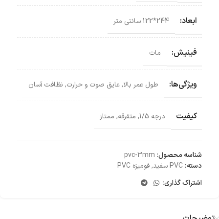
ابعاد:
244*122 سانتی‌ متر
فینیش:
مات
ویژگی‌ها:
طول عمر بالا
,
عایق صوت و حرارت
,
نظافت آسان
کیفیت
درجه 1/5
,
متفرقه
,
ممتاز
شناسه محصول:
pvc-3mm
دسته:
PVC سفید
,
فومیزه PVC
اشتراک گذاری:
توضیحات