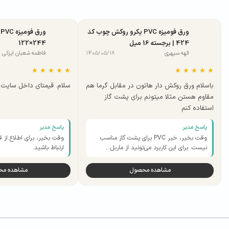
ورق فومیزه PVC یکرو روکش چوب کد
424 | برجسته 16 میل
244×122
الهه سپهری
۱۴۰۵/۰۵/۱۸
فاطمه شعبان ایزکی
★
★
★
★
★
★
★
★
★
★
باسلام ورق روکش دار هاتون در مقابل گرما هم
سلام. قیمتای داخل سایت ب
مقاوم هستن مثلا میتونم برای پشت گاز
استفاده کنم
پاسخ مدیر
پاسخ مدیر
وقت بخیر، خیر PVC برای پشت گاز مناسب
وقت بخیر، برای اطلاع از ق
نیست. برای این کاربرد می‌تونید از ماربل…
ارتباط باشید.
مشاهده محصول
مشاهده م