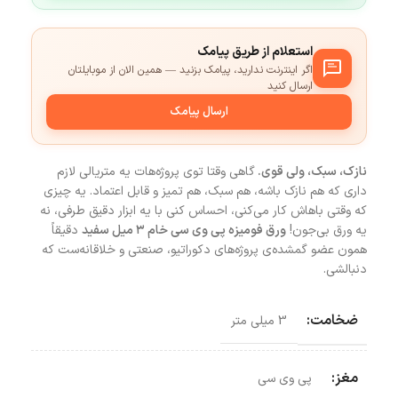
استعلام از طریق پیامک
اگر اینترنت ندارید، پیامک بزنید — همین الان از موبایلتان
ارسال کنید
ارسال پیامک
نازک، سبک، ولی قوی.
گاهی وقتا توی پروژه‌هات یه متریالی لازم
داری که هم نازک باشه، هم سبک، هم تمیز و قابل اعتماد. یه چیزی
که وقتی باهاش کار می‌کنی، احساس کنی با یه ابزار دقیق طرفی، نه
یه ورق بی‌جون!
ورق فومیزه پی وی سی خام ۳ میل سفید
دقیقاً
همون عضو گمشده‌ی پروژه‌های دکوراتیو، صنعتی و خلاقانه‌ست که
دنبالشی.
ضخامت:
3 میلی متر
مغز:
پی وی سی