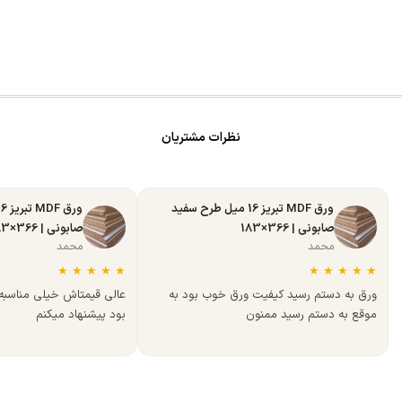
نظرات مشتریان
ورق MDF تبریز 16 میل طرح سفید
صابونی | 366×183
صابونی | 366×183
محمد
محمد
★
★
★
★
★
★
★
★
★
★
ورق به دستم رسید کیفیت ورق خوب بود به
عالی قیمتاش خیلی مناسب
موقع به دستم رسید ممنون
بود پیشنهاد میکنم