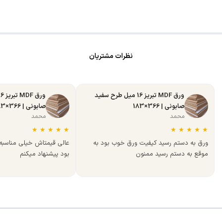
نظرات مشتریان
ورق MDF تبریز 16 میل طرح سفید
صابونی | 366×183
صابونی | 366×183
محمد
محمد
★
★
★
★
★
★
★
★
★
★
ورق به دستم رسید کیفیت ورق خوب بود به
عالی قیمتاش خیلی مناسب
موقع به دستم رسید ممنون
بود پیشنهاد میکنم