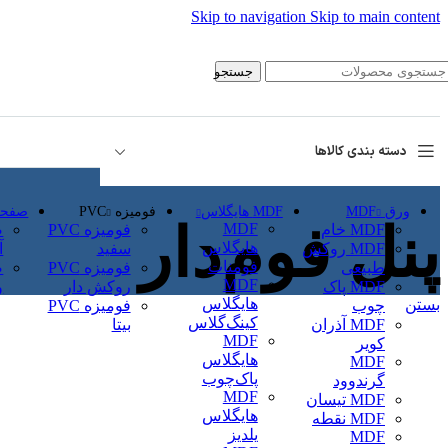
Skip to navigation
Skip to main content
جستجو
دسته بندی کالاها
ورق MDF
MDF هایگلاس
فومیزه PVC
صفحه F
پنل فوم‌دار
MDF
MDF خام
فومیزه PVC
هایگلاس
MDF روکش
سفید
آ
فومنات
طبیعی
فومیزه PVC
MDF
MDF پاک
روکش دار
و
هایگلاس
بستن
چوب
فومیزه PVC
کینگ‌گلاس
MDF آذران
بیتا
MDF
کویر
هایگلاس
MDF
پاک‌چوب
گرند‌وود
MDF
MDF تیسان
هایگلاس
MDF نقطه
یلدیز
MDF