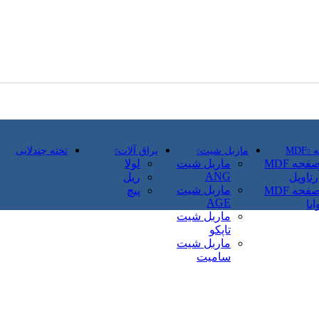
MD
ماربل شیت
یراق آلات
تخته چندلایی
صفحه MDF
ماربل شیت
لولا
ANG
رتاویل
ریل
ماربل شیت
صفحه MDF
پیچ
AGE
ایا
ماربل شیت
تاپکو
ماربل شیت
سامیت