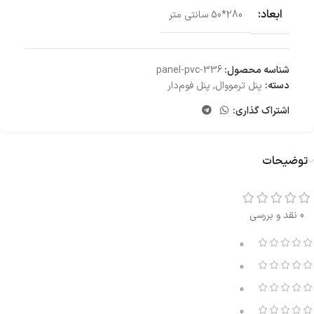
ابعاد:
280*50 سانتی‌ متر
شناسه محصول:
panel-pvc-336
دسته:
پنل ترمووال
,
پنل فوم‌دار
اشتراک گذاری:
توضیحات
0 نقد و بررسی
0
0
0
0