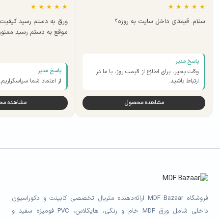
★
★
★
★
★
★
★
★
★
★
سلام. قیمتای داخل سایت به روزه؟
ورق به دستم رسید کیفیت 
موقع به دستم رسید ممنو
پاسخ مدیر
پاسخ مدیر
وقت بخیر، برای اطلاع از قیمت روز، با ما در
ارتباط باشید.
از اعتماد شما سپاسگزاریم.
مشاهده محصول
مشاهده م
فروشگاه MDF Bazaar ارائه‌دهنده متریال تخصصی کابینت و دکوراسیون
داخلی شامل ورق MDF خام و رنگی، هایگلاس، PVC فومیزه سفید و