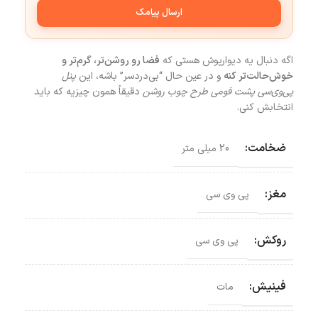
ارسال پیامک
اگه دنبال یه دیوارپوش هستی که
فضا رو روشن‌تر، گرم‌تر و
خوش‌حالت‌تر کنه
و در عین حال “بی‌دردسر” باشه، این
پنل
پی‌وی‌سی پشت فومی طرح چوب روشن
دقیقاً همون چیزیه که باید
انتخابش کنی.
ضخامت:
20 میلی متر
مغز:
پی وی سی
روکش:
پی وی سی
فینیش:
مات