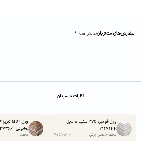
سفارش‌های مشتریان
نمایش همه
نظرات مشتریان
ورق فومیزه PVC سفید 5 میل |
244×122
صابونی | 366×183
فاطمه شعبان ایزکی
۱۴۰۵/۰۵/۱۷
محمد