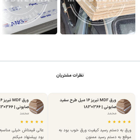
نظرات مشتریان
ورق MDF تبریز 16 میل طرح سفید
صابونی | 366×183
صابونی | 366×183
محمد
محمد
★
★
★
★
★
★
★
★
★
★
ورق به دستم رسید کیفیت ورق خوب بود به
عالی قیمتاش خیلی مناسب
موقع به دستم رسید ممنون
بود پیشنهاد میکنم