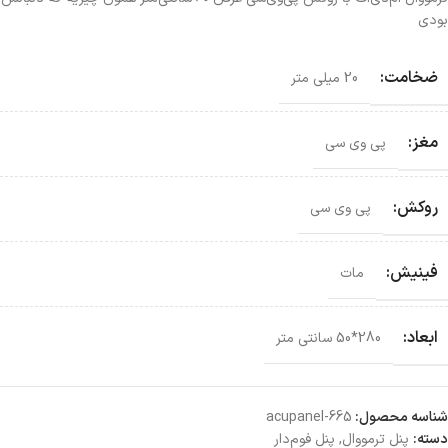
بودی
ضخامت:
20 میلی متر
مغز:
پی وی سی
روکش:
پی وی سی
فینیش:
مات
ابعاد:
280*50 سانتی‌ متر
شناسه محصول:
acupanel-665
دسته:
پنل ترمووال
,
پنل فوم‌دار