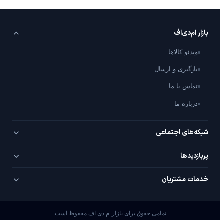
بازار ام‌دی‌اف
ویدئو کالاها
بارگیری و ارسال
تماس با ما
درباره ما
شبکه‌های اجتماعی
تلگرام
پربازدید‌ها
اینستاگرام
PVC سفید
خدمات مشتریان
یوتیوب
PVC روکش‌دار
سوال / جواب با شما
واتساپ
MDF خام
تمامی حقوق برای بازار ام دی اف محفوظ است.
پیشنهادات ویژه