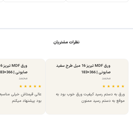
نظرات مشتریان
ورق MDF تبریز 16 میل طرح سفید
صابونی | 366×183
صابونی | 366×183
محمد
محمد
★
★
★
★
★
★
★
★
★
★
ورق به دستم رسید کیفیت ورق خوب بود به
عالی قیمتاش خیلی مناسب
موقع به دستم رسید ممنون
بود پیشنهاد میکنم