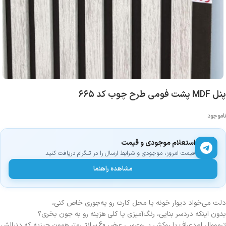
پنل MDF پشت فومی طرح چوب کد ۶۶۵
ناموجود
استعلام موجودی و قیمت
قیمت امروز، موجودی و شرایط ارسال را در تلگرام دریافت کنید
مشاهده راهنما
دلت می‌خواد دیوار خونه یا محل کارت رو یه‌جوری خاص کنی،
بدون اینکه دردسر بنایی، رنگ‌آمیزی یا کلی هزینه رو به جون بخری؟
ترمووال ام‌دی‌اف با روکش پی‌وی‌سی عرض 60 سانتی‌متر همون چیزیه که دنبالش