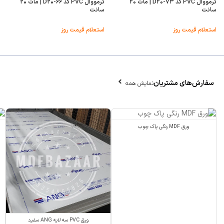
ترمووال PVC کد D۲۰-۷۳ | مات ۲۰
ترمووال PVC کد D۲۰-۶۶ | مات ۲۰
سانت
سانت
استعلام قیمت روز
استعلام قیمت روز
سفارش‌های مشتریان
نمایش همه
ورق MDF رنگی پاک چوب
ورق PVC سه لایه ANG سفید