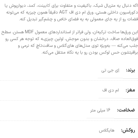
اگه دنبال یه متریال شیک، باکیفیت و متفاوت برای کابینت، کمد، دیوارپوش یا
دکوراسیون داخلی هستی، ورق ام دی اف AGT دقیقاً همون چیزیه که می‌تونه
فضات رو از یه جای معمولی به یه فضای خاص و چشم‌گیر تبدیل کنه.
این ورق‌ها ساخت ترکیه‌ان، ولی فراتر از استانداردهای معمول MDF هستن. سطح
فوق‌العاده صاف، درخشان و بدون موجش، اولین چیزی‌ـه که توجه هر کسی رو
جلب می‌کنه — به‌ویژه توی مدل‌های های‌گلاس و سافت‌تاچ که نرمی و
براقیتشون حس لوکس بودن رو با یه نگاه منتقل می‌کنه.
برند:
اِی جی تی
مغز:
ام دی اف
ضخامت:
16 میلی متر
روکش:
هایگلاس