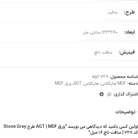
طرح:
سالید
ابعاد:
280*122 سانتی‌ متر
فینیش:
سافت تاچ
شناسه محصول:
agt-728
دسته:
MDF هایگلاس
,
هایگلاس AGT
,
ورق MDF
اشتراک گذاری:
توضیحات
اولین کسی باشید که دیدگاهی می نویسد “ورق AGT | MDF طرح Stone Grey
کد ۷۲۸ | سافت تاچ ۱۶ میل”