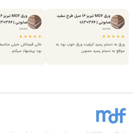
ورق MDF تبریز 16 میل طرح سفید
صابونی | 366×183
صابونی | 366×183
محمد
محمد
★
★
★
★
★
★
★
★
★
★
ورق به دستم رسید کیفیت ورق خوب بود به
عالی قیمتاش خیلی مناسب
موقع به دستم رسید ممنون
بود پیشنهاد میکنم