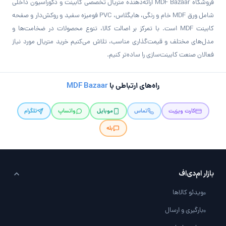
فروشگاه MDF Bazaar ارائه‌دهنده متریال تخصصی کابینت و دکوراسیون داخلی
شامل ورق MDF خام و رنگی، هایگلاس، PVC فومیزه سفید و روکش‌دار و صفحه
کابینت MDF است. با تمرکز بر اصالت کالا، تنوع محصولات در ضخامت‌ها و
مدل‌های مختلف و قیمت‌گذاری مناسب، تلاش می‌کنیم خرید متریال مورد نیاز
فعالان صنعت کابینت‌سازی را ساده‌تر کنیم.
راه‌های ارتباطی با
MDF Bazaar
کارت ویزیت
تماس
موبایل
واتساپ
تلگرام
بله
بازار ام‌دی‌اف
ویدئو کالاها
بارگیری و ارسال