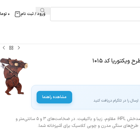
ورود / ثبت نام
۰
توما
مشاهده راهنما
سال را در تلگرام دریافت کنید
خرید صفحه کابینت MDF با روکش ضدخش HPL؛ مقاوم، زیبا و باکیفیت. در ضخامت‌های ۳ و ۵ سانتی‌متر و