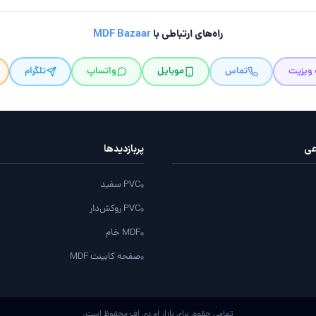
راه‌های ارتباطی با
MDF Bazaar
 ویزیت
تماس
موبایل
واتساپ
تلگرام
عی
پربازدید‌ها
PVC سفید
PVC روکش‌دار
MDF خام
صفحه کابینت MDF
تمامی حقوق برای بازار ام دی اف محفوظ است.