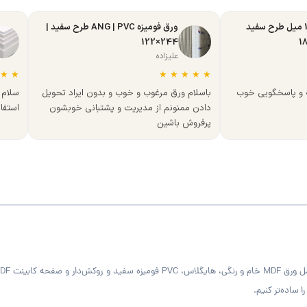
ورق MDF تبریز 16 میل طرح سفید
ورق فومیزه ANG | PVC طرح سفید |
244×122
علیزاده
★
★
★
★
★
★
★
ه و پاسخگویی خوب
باسلام ورق مرغوب و خوب و بدون ایراد تحویل
سلام 
دادن ممنونم از مدیریت و پشتبانی خوبشون
استفا
پرفروش باشین
 ساده‌تر کنیم.