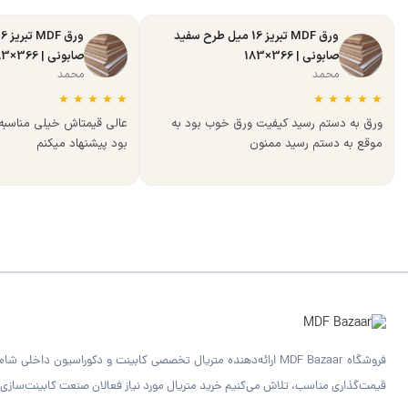
ورق MDF تبریز 16 میل طرح سفید
صابونی | 366×183
صابونی | 366×183
محمد
محمد
★
★
★
★
★
★
★
★
★
★
ورق به دستم رسید کیفیت ورق خوب بود به
عالی قیمتاش خیلی مناسب
موقع به دستم رسید ممنون
بود پیشنهاد میکنم
قیمت‌گذاری مناسب، تلاش می‌کنیم خرید متریال مورد نیاز فعالان صنعت کابینت‌سازی را