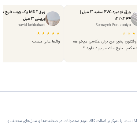
ورق فومیزه PVC سفید 3 میل |
ورق MDF پاک چوب طرح س
244×122
پرینتی 3 میل
navid behbahani
Somayeh Foruzaniya
★
★
★
★
★
☆
☆
★
وقتتون بخیر من برای عکاسی میخواهم
واقعا عالی هست
ده کنم . طرح مات موجود دارید ؟
فروشگاه MDF Bazaar ارائه‌دهنده متریال تخصصی کابینت و دکوراسیون داخلی شامل ورق MDF خام و رنگی، هایگلاس، PVC فومیزه سفید و روکش‌دار و صفحه کابینت MDF است. با تمرکز بر اصالت کالا، تنوع محصولات در ضخامت‌ها و مدل‌های مختلف و