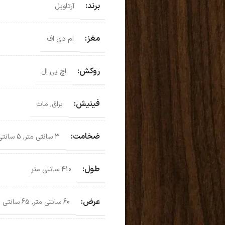
برند:
آرتاویل
مغز:
ام دی اف
روکش:
اِچ پی اِل
فینیش:
براق
,
مات
ضخامت:
3 سانتی متر
,
5 سانتی متر
طول:
410 سانتی متر
عرض:
60 سانتی متر
,
65 سانتی متر