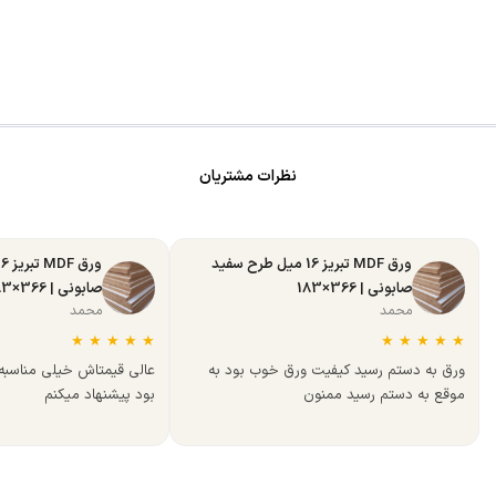
نظرات مشتریان
ورق MDF تبریز 16 میل طرح سفید
صابونی | 366×183
صابونی | 366×183
محمد
محمد
★
★
★
★
★
★
★
★
★
★
ورق به دستم رسید کیفیت ورق خوب بود به
عالی قیمتاش خیلی مناسب
موقع به دستم رسید ممنون
بود پیشنهاد میکنم