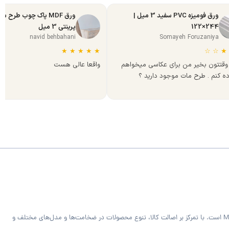
ورق فومیزه PVC سفید 3 میل |
ورق MDF پاک چوب طرح س
244×122
پرینتی 3 میل
navid behbahani
Somayeh Foruzaniya
★
★
★
★
★
☆
☆
★
وقتتون بخیر من برای عکاسی میخواهم
واقعا عالی هست
ده کنم . طرح مات موجود دارید ؟
فروشگاه MDF Bazaar ارائه‌دهنده متریال تخصصی کابینت و دکوراسیون داخلی شامل ورق MDF خام و رنگی، هایگلاس، PVC فومیزه سفید و روکش‌دار و صفحه کابینت MDF است. با تمرکز بر اصالت کالا، تنوع محصولات در ضخامت‌ها و مدل‌های مختلف و