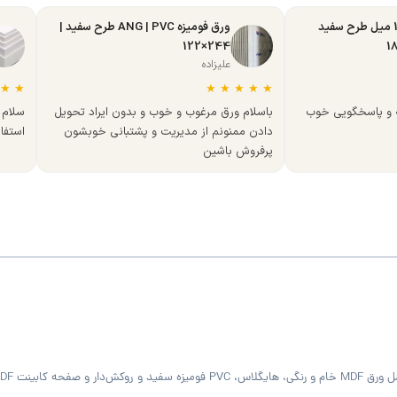
ورق MDF تبریز 16 میل طرح سفید
ورق فومیزه ANG | PVC طرح سفید |
244×122
علیزاده
★
★
★
★
★
★
★
ه و پاسخگویی خوب
باسلام ورق مرغوب و خوب و بدون ایراد تحویل
سلام 
دادن ممنونم از مدیریت و پشتبانی خوبشون
استفا
پرفروش باشین