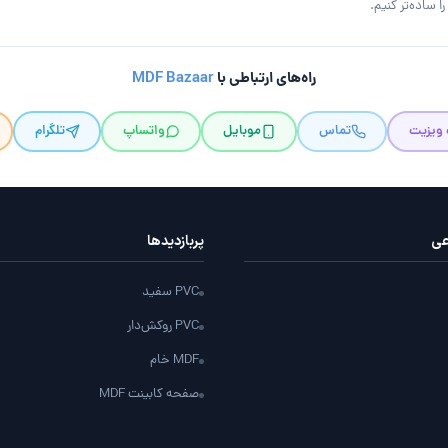
 ساده‌تر کنیم.
راه‌های ارتباطی با
MDF Bazaar
 ویزیت
تماس
موبایل
واتساپ
تلگرام
عی
پربازدید‌ها
PVC سفید
PVC روکش‌دار
MDF خام
صفحه کابینت MDF