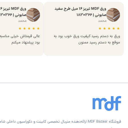
ورق MDF تبریز 16 میل طرح سفید
صابونی | 366×183
صابونی | 366×183
محمد
محمد
★
★
★
★
★
★
★
★
★
★
ورق به دستم رسید کیفیت ورق خوب بود به
عالی قیمتاش خیلی مناسب
موقع به دستم رسید ممنون
بود پیشنهاد میکنم