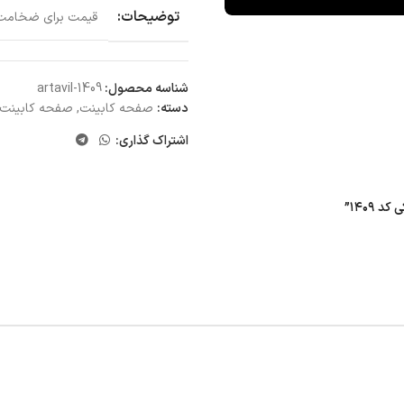
توضیحات:
قیمت برای ضخامت 5 سانتی متر و عرض 60 سانتی متر می 
شناسه محصول:
artavil-1409
دسته:
صفحه کابینت
,
صفحه کابینت MDF
اشتراک گذاری: