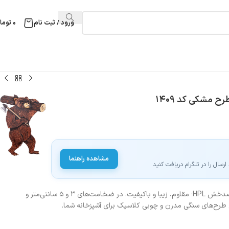
ورود / ثبت نام
۰
توما
مشاهده راهنما
سال را در تلگرام دریافت کنید
خرید صفحه کابینت MDF با روکش ضدخش HPL؛ مقاوم، زیبا و باکیفیت. در ضخامت‌های ۳ و ۵ سانتی‌متر و