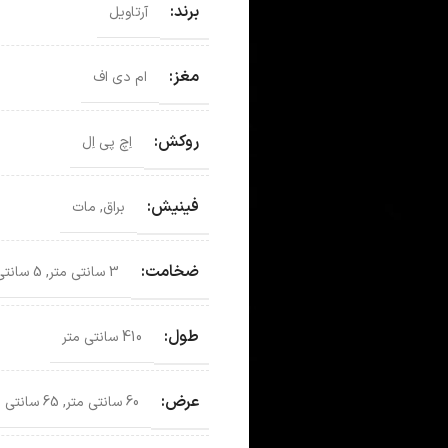
برند:
آرتاویل
مغز:
ام دی اف
روکش:
اِچ پی اِل
فینیش:
براق
,
مات
ضخامت:
3 سانتی متر
,
5 سانتی متر
طول:
410 سانتی متر
عرض:
60 سانتی متر
,
65 سانتی متر