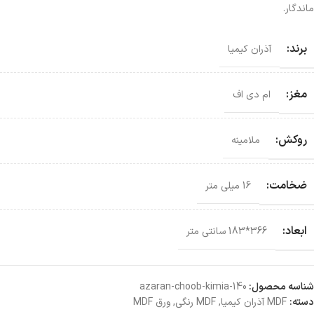
ماندگار.
برند:
آذران کیمیا
مغز:
ام دی اف
روکش:
ملامینه
ضخامت:
16 میلی متر
ابعاد:
366*183 سانتی‌ متر
شناسه محصول:
azaran-choob-kimia-140
دسته:
MDF آذران کیمیا
,
MDF رنگی
,
ورق MDF