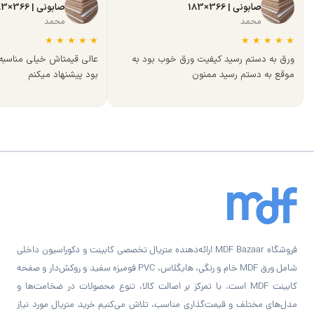
صابونی | 366×183
صابونی | 366×183
محمد
محمد
★
★
★
★
★
★
★
★
★
★
ورق به دستم رسید کیفیت ورق خوب بود به
عالی قیمتاش خیلی مناسب
موقع به دستم رسید ممنون
بود پیشنهاد میکنم
فروشگاه MDF Bazaar ارائه‌دهنده متریال تخصصی کابینت و دکوراسیون داخلی
شامل ورق MDF خام و رنگی، هایگلاس، PVC فومیزه سفید و روکش‌دار و صفحه
کابینت MDF است. با تمرکز بر اصالت کالا، تنوع محصولات در ضخامت‌ها و
مدل‌های مختلف و قیمت‌گذاری مناسب، تلاش می‌کنیم خرید متریال مورد نیاز