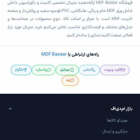
فروشگاه MDF Bazaar ارائه‌دهنده متریال تخصصی کابینت و دکوراسیون داخلی
شامل ورق MDF خام و رنگی، هایگلاس، PVC فومیزه سفید و روکش‌دار و صفحه
کابینت MDF است. با تمرکز بر اصالت کالا، تنوع محصولات در ضخامت‌ها و
مدل‌های مختلف و قیمت‌گذاری مناسب، تلاش می‌کنیم خرید متریال مورد نیاز
فعالان صنعت کابینت‌سازی را ساده‌تر کنیم.
راه‌های ارتباطی با
MDF Bazaar
کارت ویزیت
تماس
موبایل
واتساپ
تلگرام
بله
بازار ام‌دی‌اف
ویدئو کالاها
بارگیری و ارسال