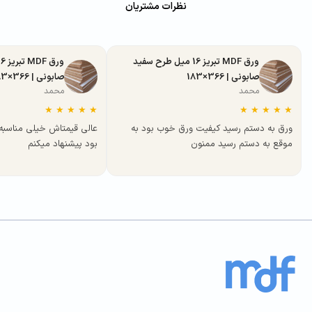
نظرات مشتریان
ورق MDF تبریز 16 میل طرح سفید
صابونی | 366×183
صابونی | 366×183
محمد
محمد
★
★
★
★
★
★
★
★
★
★
ورق به دستم رسید کیفیت ورق خوب بود به
عالی قیمتاش خیلی مناسب
موقع به دستم رسید ممنون
بود پیشنهاد میکنم