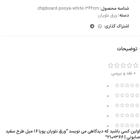
شناسه محصول:
chipboard-pooya-white-366cm
دسته:
ورق نئوپان
اشتراک گذاری:
توضیحات
0 نقد و بررسی
0
0
0
0
0
اولین کسی باشید که دیدگاهی می نویسد “ورق نئوپان پویا ۱۶ میل طرح سفید
صابونی | ۳۶۶×۲۱۰”