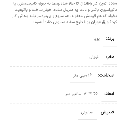
ساده، تمیز، کار راه‌انداز.
تا حالا شده وسط یه پروژه کابینت‌سازی یا
دکوراسیون باشی و دلت یه متریال ساده، خوش‌ساخت و باکیفیت
بخواد که هم قیمتش معقوله، هم سریع و بی‌دردسر بشه باهاش کار
کرد؟
ورق نئوپان پویا طرح سفید صابونی
دقیقاً همونه.
برند:
پویا
مغز:
نئوپان
ضخامت:
16 میلی متر
ابعاد:
366*183 سانتی‌ متر
فینیش:
صابونی