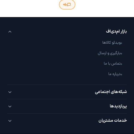
بله
بازار ام‌دی‌اف
ویدئو کالاها
بارگیری و ارسال
تماس با ما
درباره ما
شبکه‌های اجتماعی
تلگرام
پربازدید‌ها
اینستاگرام
PVC سفید
خدمات مشتریان
یوتیوب
PVC روکش‌دار
سوال / جواب با شما