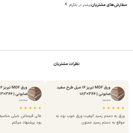
سفارش‌های مشتریان
بیشتر در تلگرام
نظرات مشتریان
ورق MDF تبریز 16 میل طرح سفید
صابونی | 366×183
صابونی | 366×183
محمد
محمد
★
★
★
★
★
★
★
★
★
★
ورق به دستم رسید کیفیت ورق خوب بود به
عالی قیمتاش خیلی مناسب
موقع به دستم رسید ممنون
بود پیشنهاد میکنم