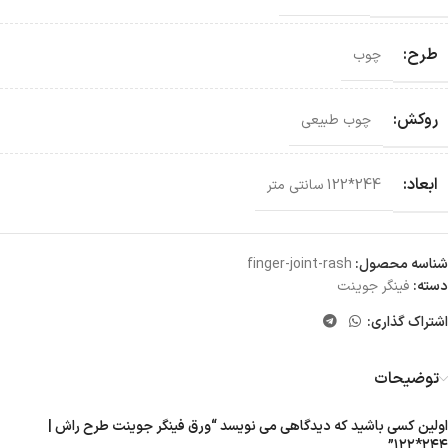
طرح:
چوب
روکش:
چوب طبیعی
ابعاد:
244*122 سانتی‌ متر
شناسه محصول:
finger-joint-rash
دسته:
فینگر‌ جوینت
اشتراک گذاری:
توضیحات
اولین کسی باشید که دیدگاهی می نویسد “ورق فینگر جوینت طرح راش |
۲۴۴*۱۲۲”