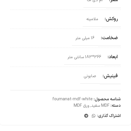
ام دی اف
روکش:
ملامینه
ضخامت:
16 میلی متر
ابعاد:
366*183 سانتی‌ متر
فینیش:
صابونی
شناسه محصول:
foumanat-mdf-white
دسته:
MDF سفید
,
ورق MDF
اشتراک گذاری: