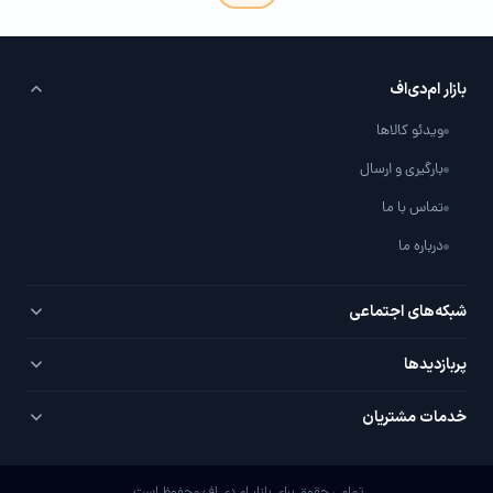
بازار ام‌دی‌اف
ویدئو کالاها
بارگیری و ارسال
تماس با ما
درباره ما
شبکه‌های اجتماعی
تلگرام
پربازدید‌ها
اینستاگرام
PVC سفید
خدمات مشتریان
یوتیوب
PVC روکش‌دار
سوال / جواب با شما
واتساپ
MDF خام
تمامی حقوق برای بازار ام دی اف محفوظ است.