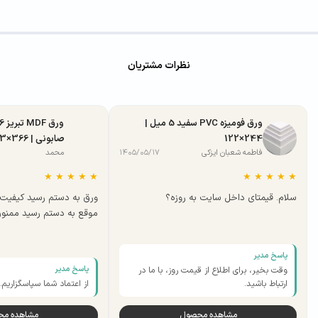
نظرات مشتریان
ورق فومیزه PVC سفید 5 میل |
244×122
صابونی | 366×183
فاطمه شعبان ایزکی
۱۴۰۵/۰۵/۱۷
محمد
★
★
★
★
★
★
★
★
★
★
سلام. قیمتای داخل سایت به روزه؟
ورق به دستم رسید کیفیت 
موقع به دستم رسید ممنو
پاسخ مدیر
پاسخ مدیر
وقت بخیر، برای اطلاع از قیمت روز، با ما در
ارتباط باشید.
از اعتماد شما سپاسگزاریم.
مشاهده محصول
مشاهده م