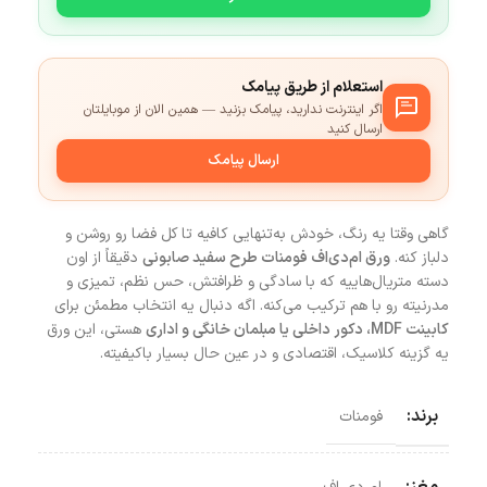
استعلام از طریق پیامک
اگر اینترنت ندارید، پیامک بزنید — همین الان از موبایلتان
ارسال کنید
ارسال پیامک
گاهی وقتا یه رنگ، خودش به‌تنهایی کافیه تا کل فضا رو روشن و
دلباز کنه.
ورق ام‌دی‌اف فومنات طرح سفید صابونی
دقیقاً از اون
دسته متریال‌هاییه که با سادگی و ظرافتش، حس نظم، تمیزی و
مدرنیته رو با هم ترکیب می‌کنه. اگه دنبال یه انتخاب مطمئن برای
کابینت MDF، دکور داخلی یا مبلمان خانگی و اداری
هستی، این ورق
یه گزینه کلاسیک، اقتصادی و در عین حال بسیار باکیفیته.
برند:
فومنات
مغز: