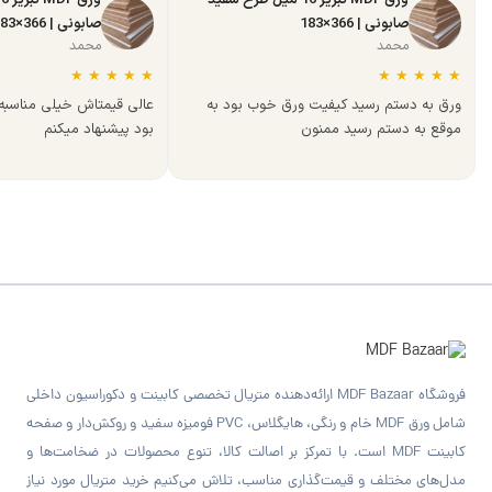
ورق MDF تبریز 16 میل طرح سفید
صابونی | 366×183
صابونی | 366×183
محمد
محمد
★
★
★
★
★
★
★
★
★
★
ورق به دستم رسید کیفیت ورق خوب بود به
عالی قیمتاش خیلی مناسب
موقع به دستم رسید ممنون
بود پیشنهاد میکنم
فروشگاه MDF Bazaar ارائه‌دهنده متریال تخصصی کابینت و دکوراسیون داخلی
شامل ورق MDF خام و رنگی، هایگلاس، PVC فومیزه سفید و روکش‌دار و صفحه
کابینت MDF است. با تمرکز بر اصالت کالا، تنوع محصولات در ضخامت‌ها و
مدل‌های مختلف و قیمت‌گذاری مناسب، تلاش می‌کنیم خرید متریال مورد نیاز