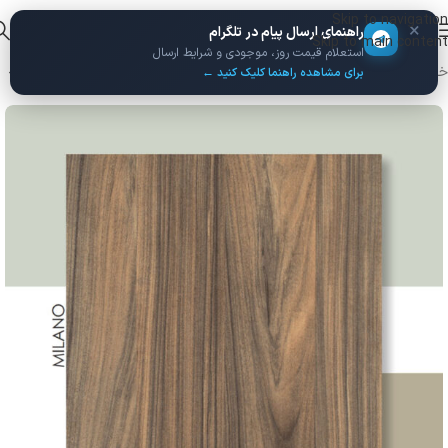
Skip to navigation
×
راهنمای ارسال پیام در تلگرام
Skip to main content
استعلام قیمت روز، موجودی و شرایط ارسال
خانه
/
ورق MDF
/
MDF هایگلاس
/
پلی گلاس فومنات
برای مشاهده راهنما کلیک کنید ←