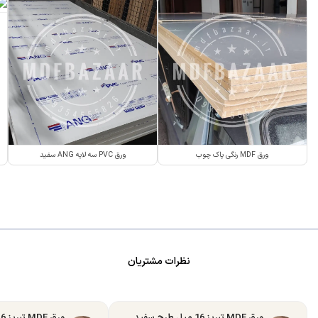
ورق MDF رنگی پاک چوب
ورق PVC سه لایه ANG سفید
نظرات مشتریان