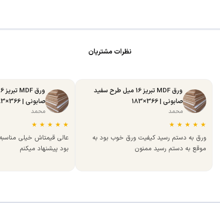
نظرات مشتریان
ورق MDF تبریز 16 میل طرح سفید
صابونی | 366×183
صابونی | 366×183
محمد
محمد
★
★
★
★
★
★
★
★
★
★
ورق به دستم رسید کیفیت ورق خوب بود به
عالی قیمتاش خیلی مناسب
موقع به دستم رسید ممنون
بود پیشنهاد میکنم