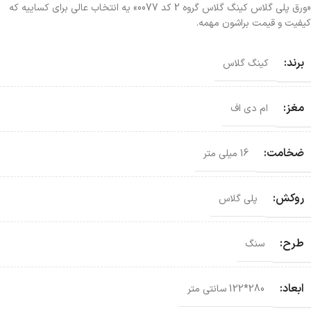
«ورق پلی گلاس کینگ گلاس گروه 2 کد 0077» یه انتخاب عالی برای کساییه که
کیفیت و قیمت براشون مهمه.
برند:
کینگ گلاس
مغز:
ام دی اف
ضخامت:
16 میلی متر
روکش:
پلی گلاس
طرح:
سنگ
ابعاد:
280*122 سانتی‌ متر