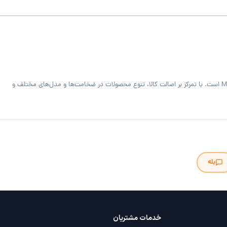
فروشگاه MDF Bazaar ارائه‌دهنده متریال تخصصی کابینت و دکوراسیون داخلی شامل ورق MDF خام و رنگی، هایگلاس، PVC فومیزه سفید و روکش‌دار و صفحه کابینت MDF است. با تمرکز بر اصالت کالا، تنوع محصولات در ضخامت‌ها و مدل‌های مختلف و
بله
خدمات مشتریان