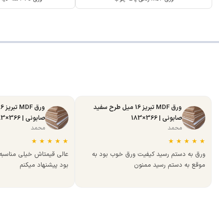
ورق MDF تبریز 16 میل طرح سفید
صابونی | 366×183
صابونی | 366×183
محمد
محمد
★
★
★
★
★
★
★
★
★
★
ورق به دستم رسید کیفیت ورق خوب بود به
عالی قیمتاش خیلی مناسب
موقع به دستم رسید ممنون
بود پیشنهاد میکنم