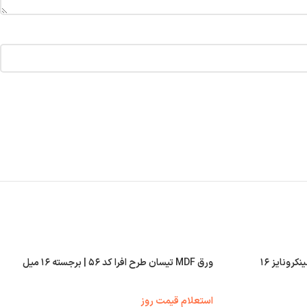
ورق MDF فرامید کد H۳۳۸۶FZ | سینکرونایز ۱۶
ورق MDF تیسان طرح افرا کد ۵۶ | برجسته ۱۶ میل
استعلام قیمت روز