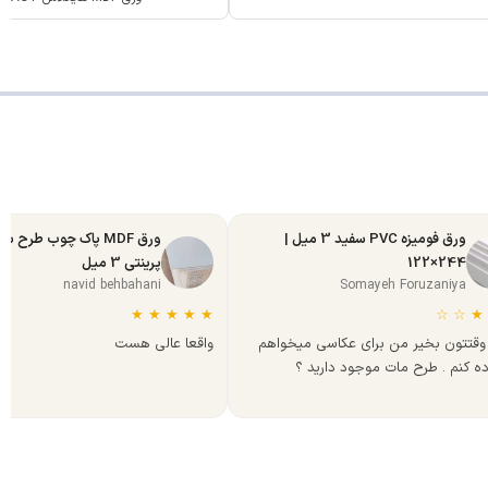
ورق فومیزه PVC سفید 3 میل |
ورق MDF پاک چوب طرح س
244×122
پرینتی 3 میل
navid behbahani
Somayeh Foruzaniya
★
★
★
★
★
☆
☆
★
وقتتون بخیر من برای عکاسی میخواهم
واقعا عالی هست
ده کنم . طرح مات موجود دارید ؟