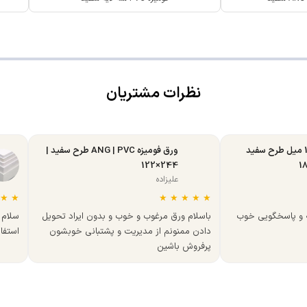
نظرات مشتریان
ورق MDF تبریز 16 میل طرح سفید
ورق فومیزه ANG | PVC طرح سفید |
244×122
علیزاده
★
★
★
★
★
★
★
ه و پاسخگویی خوب
باسلام ورق مرغوب و خوب و بدون ایراد تحویل
سلام 
دادن ممنونم از مدیریت و پشتبانی خوبشون
استفا
پرفروش باشین