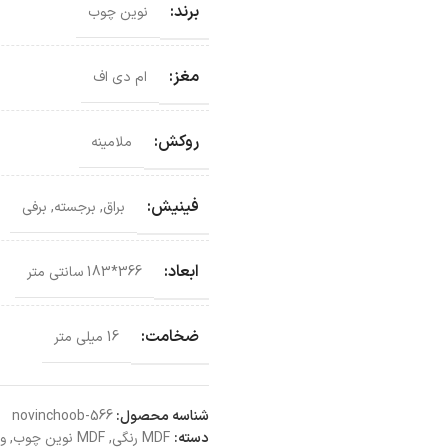
برند:
نوین چوب
مغز:
ام دی اف
روکش:
ملامینه
فینیش:
براق
,
برجسته
,
برفی
ابعاد:
366*183 سانتی‌ متر
ضخامت:
16 میلی متر
شناسه محصول:
novinchoob-566
دسته:
MDF رنگی
,
MDF نوین چوب
,
ور