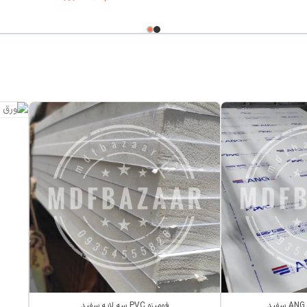
فومیزه PVC سه لایه سفید