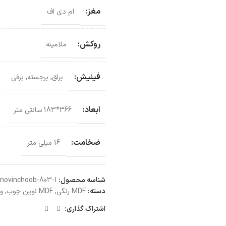
مغز:
ام دی اف
روکش:
ملامینه
فینیش:
براق
,
برجسته
,
برفی
ابعاد:
366*183 سانتی‌ متر
ضخامت:
16 میلی متر
شناسه محصول:
novinchoob-803-1
دسته:
MDF رنگی
,
MDF نوین چوب
,
ور
اشتراک گذاری: