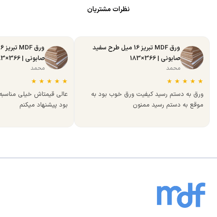
نظرات مشتریان
ورق MDF تبریز 16 میل طرح سفید
صابونی | 366×183
صابونی | 366×183
محمد
محمد
★
★
★
★
★
★
★
★
★
★
ورق به دستم رسید کیفیت ورق خوب بود به
عالی قیمتاش خیلی مناسب
موقع به دستم رسید ممنون
بود پیشنهاد میکنم