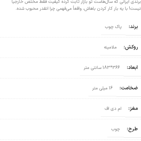
برندی ایرانی که سال‌هاست تو بازار ثابت کرده کیفیت فقط مختص خارجیا
نیست! با یه بار کار کردن باهاش، واقعاً می‌فهمی چرا انقدر محبوب شده.
برند:
پاک چوب
روکش:
ملامینه
ابعاد:
366*183 سانتی‌ متر
ضخامت:
16 میلی متر
مغز:
ام دی اف
طرح:
چوب