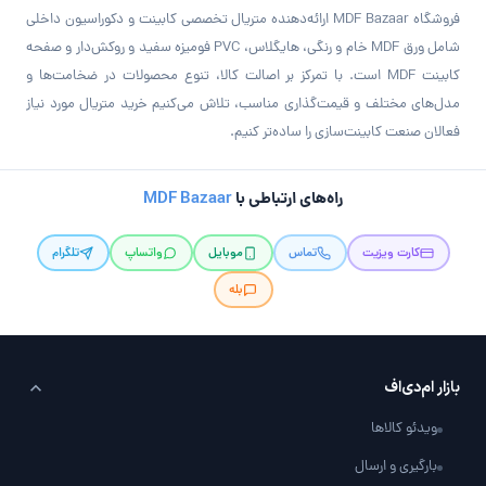
فروشگاه MDF Bazaar ارائه‌دهنده متریال تخصصی کابینت و دکوراسیون داخلی
شامل ورق MDF خام و رنگی، هایگلاس، PVC فومیزه سفید و روکش‌دار و صفحه
کابینت MDF است. با تمرکز بر اصالت کالا، تنوع محصولات در ضخامت‌ها و
مدل‌های مختلف و قیمت‌گذاری مناسب، تلاش می‌کنیم خرید متریال مورد نیاز
فعالان صنعت کابینت‌سازی را ساده‌تر کنیم.
راه‌های ارتباطی با
MDF Bazaar
کارت ویزیت
تماس
موبایل
واتساپ
تلگرام
بله
بازار ام‌دی‌اف
ویدئو کالاها
بارگیری و ارسال