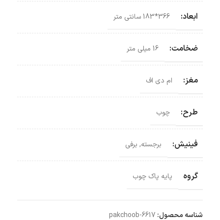
ابعاد:
366*183 سانتی‌ متر
ضخامت:
16 میلی متر
مغز:
ام دی اف
طرح:
چوب
فینیش:
برجسته
,
برفی
گروه
پایه پاک چوب
شناسه محصول:
pakchoob-6617