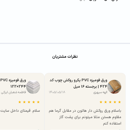
نظرات مشتریان
ورق فومیزه PVC یکرو روکش چوب کد
424 | برجسته 16 میل
244×122
الهه سپهری
۱۴۰۵/۰۵/۱۸
فاطمه شعبان ایزکی
★
★
★
★
★
★
★
★
★
★
باسلام ورق روکش دار هاتون در مقابل گرما هم
سلام. قیمتای داخل سایت ب
مقاوم هستن مثلا میتونم برای پشت گاز
استفاده کنم