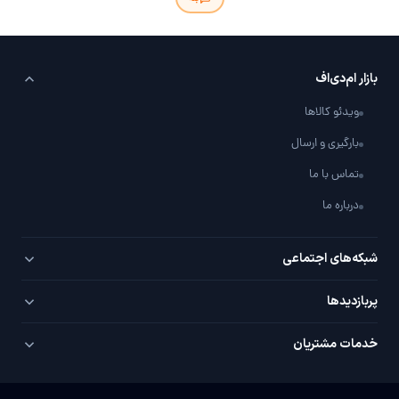
بازار ام‌دی‌اف
ویدئو کالاها
بارگیری و ارسال
تماس با ما
درباره ما
شبکه‌های اجتماعی
تلگرام
پربازدید‌ها
اینستاگرام
PVC سفید
خدمات مشتریان
یوتیوب
PVC روکش‌دار
سوال / جواب با شما
واتساپ
MDF خام