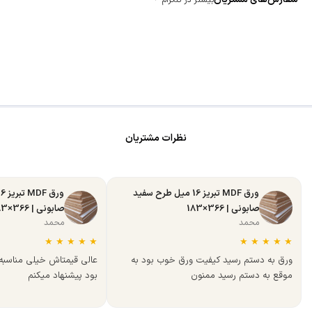
نظرات مشتریان
ورق MDF تبریز 16 میل طرح سفید
صابونی | 366×183
صابونی | 366×183
محمد
محمد
★
★
★
★
★
★
★
★
★
★
ورق به دستم رسید کیفیت ورق خوب بود به
عالی قیمتاش خیلی مناسب
موقع به دستم رسید ممنون
بود پیشنهاد میکنم