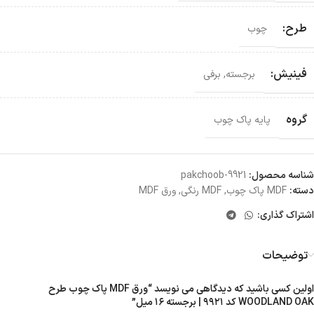
طرح:
چوب
فینیش:
برجسته
,
برفی
گروه
پایه پاک چوب
شناسه محصول:
pakchoob-9921
دسته:
MDF پاک چوب
,
MDF رنگی
,
ورق MDF
اشتراک گذاری:
توضیحات
اولین کسی باشید که دیدگاهی می نویسد “ورق MDF پاک چوب طرح
WOODLAND OAK کد ۹۹۲۱ | برجسته ۱۶ میل”