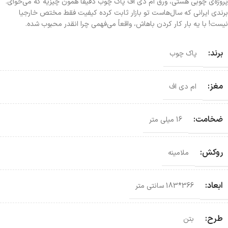
پروژه‌ی چوبی هستی، ورق ام دی اف پاک چوب دقیقاً همون چیزیه که می‌خوای.
برندی ایرانی که سال‌هاست تو بازار ثابت کرده کیفیت فقط مختص خارجیا
نیست! با یه بار کار کردن باهاش، واقعاً می‌فهمی چرا انقدر محبوب شده.
برند:
پاک چوب
مغز:
ام دی اف
ضخامت:
16 میلی متر
روکش:
ملامینه
ابعاد:
366*183 سانتی‌ متر
طرح:
بتن