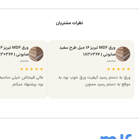
نظرات مشتریان
ورق MDF تبریز 16 میل طرح سفید
صابونی | 366×183
صابونی | 366×183
محمد
محمد
★
★
★
★
★
★
★
★
★
★
ورق به دستم رسید کیفیت ورق خوب بود به
عالی قیمتاش خیلی مناسب
موقع به دستم رسید ممنون
بود پیشنهاد میکنم