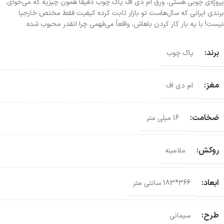
پروژه‌ی چوبی هستی، ورق ام دی اف پاک چوب دقیقاً همون چیزیه که می‌خوای.
برندی ایرانی که سال‌هاست تو بازار ثابت کرده کیفیت فقط مختص خارجیا
نیست! با یه بار کار کردن باهاش، واقعاً می‌فهمی چرا انقدر محبوب شده.
برند:
پاک چوب
مغز:
ام دی اف
ضخامت:
16 میلی متر
روکش:
ملامینه
ابعاد:
366*183 سانتی‌ متر
طرح:
سیمانی