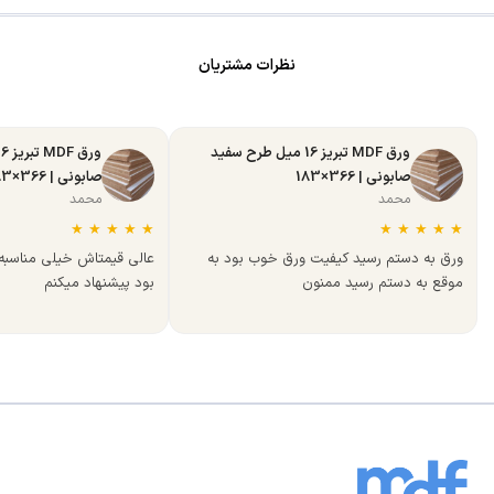
نظرات مشتریان
ورق MDF تبریز 16 میل طرح سفید
صابونی | 366×183
صابونی | 366×183
محمد
محمد
★
★
★
★
★
★
★
★
★
★
ورق به دستم رسید کیفیت ورق خوب بود به
عالی قیمتاش خیلی مناسب
موقع به دستم رسید ممنون
بود پیشنهاد میکنم