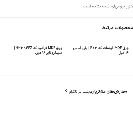
هنوز بررسی‌ای ثبت نشده است.
محصولات مرتبط
ورق MDF فومنات کد P۲۳ | پلی گلاس
ورق MDF فرامید کد H۳۳۸۴FZ |
۱۶ میل
سینکرونایز ۱۶ میل
سفارش‌های مشتریان
بیشتر در تلگرام