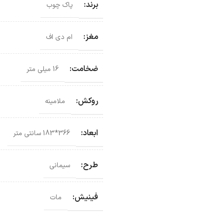
برند:
پاک چوب
مغز:
ام دی اف
ضخامت:
16 میلی متر
روکش:
ملامینه
ابعاد:
366*183 سانتی‌ متر
طرح:
سیمانی
فینیش:
مات