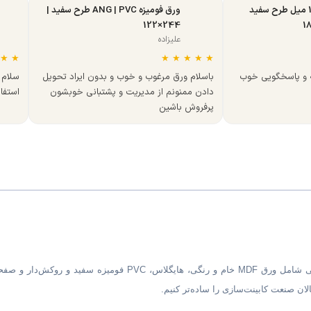
ورق MDF تبریز 16 میل طرح سفید
ورق فومیزه ANG | PVC طرح سفید |
244×122
علیزاده
★
★
★
★
★
★
★
ه و پاسخگویی خوب
باسلام ورق مرغوب و خوب و بدون ایراد تحویل
سلام 
دادن ممنونم از مدیریت و پشتبانی خوبشون
استفا
پرفروش باشین
ان صنعت کابینت‌سازی را ساده‌تر کنیم.