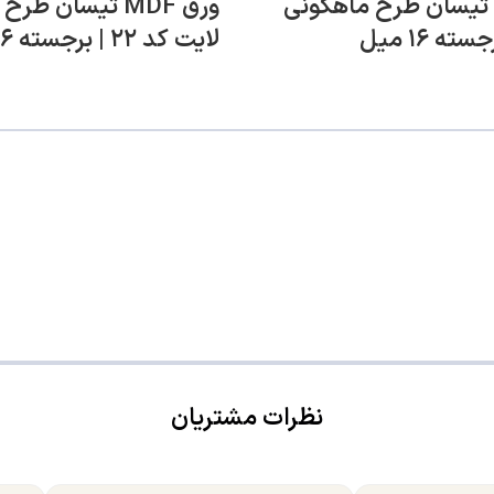
ورق MDF تیسان طرح ماهگونی
ورق MDF تیسان طر
لایت کد ۲۲ | برجسته ۱۶ میل
نظرات مشتریان