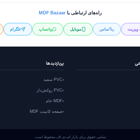
راه‌های ارتباطی با
MDF Bazaar
 ویزیت
تماس
موبایل
واتساپ
تلگرام
عی
پربازدید‌ها
PVC سفید
PVC روکش‌دار
MDF خام
صفحه کابینت MDF
تمامی حقوق برای بازار ام دی اف محفوظ است.