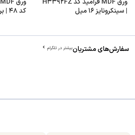
ورق MDF فرامید کد H۳۳۹۲FZ
| سینکرونایز ۱۶ میل
کد ۴۸ | برجسته ۱۶ میل
سفارش‌های مشتریان
بیشتر در تلگرام