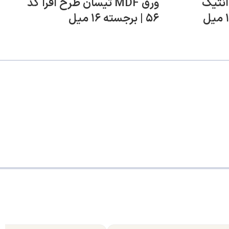
ح آنتیک
ورق MDF تیسان طرح افرا کد
۵۶ | برجسته ۱۶ میل