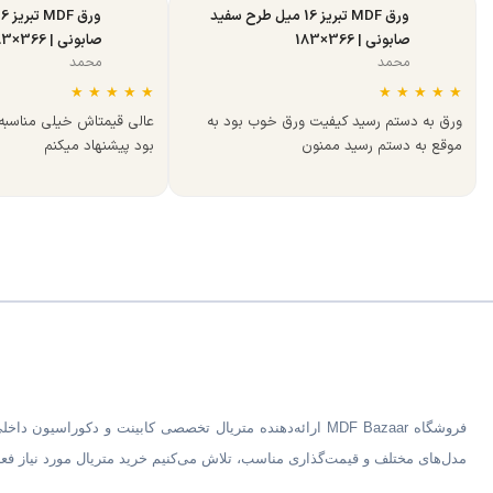
ورق MDF تبریز 16 میل طرح سفید
صابونی | 366×183
صابونی | 366×183
محمد
محمد
★
★
★
★
★
★
★
★
★
★
ورق به دستم رسید کیفیت ورق خوب بود به
عالی قیمتاش خیلی مناسب
موقع به دستم رسید ممنون
بود پیشنهاد میکنم
مدل‌های مختلف و قیمت‌گذاری مناسب، تلاش می‌کنیم خرید متریال مورد نیاز فعال