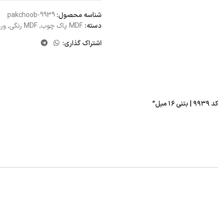
شناسه محصول:
pakchoob-9939
دسته:
MDF پاک چوب
,
MDF رنگی
,
ورق 
اشتراک گذاری: