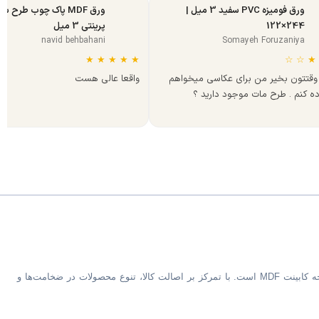
ورق فومیزه PVC سفید 3 میل |
ورق MDF پاک چوب طرح س
244×122
پرینتی 3 میل
navid behbahani
Somayeh Foruzaniya
★
★
★
★
★
☆
☆
★
وقتتون بخیر من برای عکاسی میخواهم
واقعا عالی هست
ده کنم . طرح مات موجود دارید ؟
فروشگاه MDF Bazaar ارائه‌دهنده متریال تخصصی کابینت و دکوراسیون داخلی شامل ورق MDF خام و رنگی، هایگلاس، PVC فومیزه سفید و روکش‌دار و صفحه کابینت MDF است. با تمرکز بر اصالت کالا، تنوع محصولات در ضخامت‌ها و