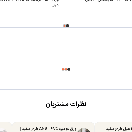
میل
نظرات مشتریان
ورق MDF تبریز 16 میل طرح سفید
ورق فومیزه ANG | PVC طرح سفید |