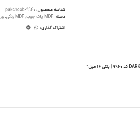
شناسه محصول:
pakchoob-9940
دسته:
MDF پاک چوب
,
MDF رنگی
,
ورق 
اشتراک گذاری: