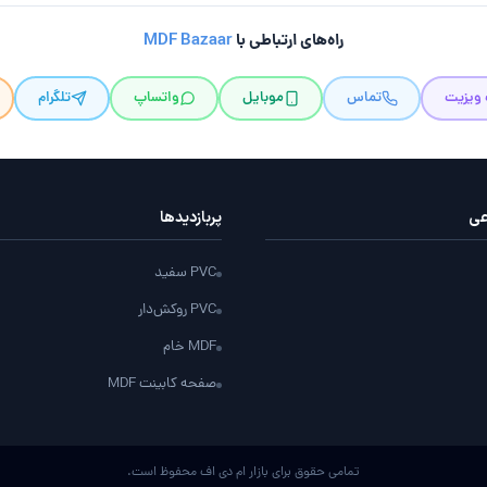
راه‌های ارتباطی با
MDF Bazaar
 ویزیت
تماس
موبایل
واتساپ
تلگرام
عی
پربازدید‌ها
PVC سفید
PVC روکش‌دار
MDF خام
صفحه کابینت MDF
تمامی حقوق برای بازار ام دی اف محفوظ است.