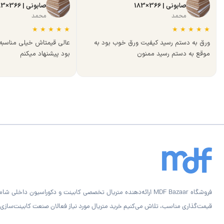
صابونی | 366×183
صابونی | 366×183
محمد
محمد
★
★
★
★
★
★
★
★
★
★
ورق به دستم رسید کیفیت ورق خوب بود به
عالی قیمتاش خیلی مناسب
موقع به دستم رسید ممنون
بود پیشنهاد میکنم
قیمت‌گذاری مناسب، تلاش می‌کنیم خرید متریال مورد نیاز فعالان صنعت کابینت‌سازی را