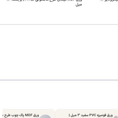
میل
ورق فومیزه PVC سفید 3 میل |
ورق MDF پاک چوب طرح س