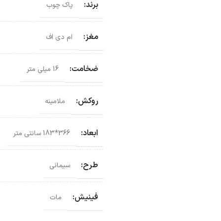
برند:
پاک چوب
مغز:
ام دی اف
ضخامت:
16 میلی متر
روکش:
ملامینه
ابعاد:
366*183 سانتی‌ متر
طرح:
سیمانی
فینیش:
مات