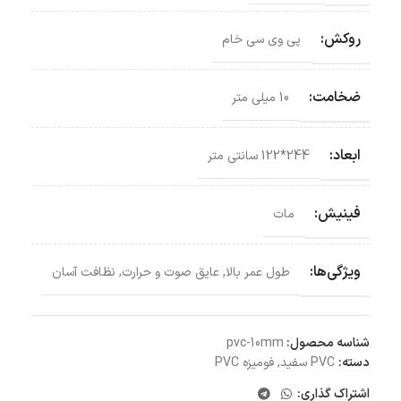
روکش:
پی وی سی خام
ضخامت:
10 میلی متر
ابعاد:
244*122 سانتی‌ متر
فینیش:
مات
ویژگی‌ها:
طول عمر بالا
,
عایق صوت و حرارت
,
نظافت آسان
شناسه محصول:
pvc-10mm
دسته:
PVC سفید
,
فومیزه PVC
اشتراک گذاری: