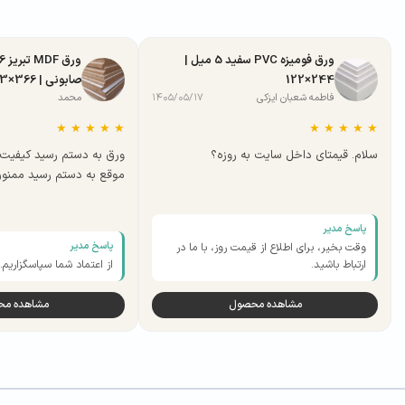
ورق فومیزه PVC سفید 5 میل |
244×122
صابونی | 366×183
فاطمه شعبان ایزکی
۱۴۰۵/۰۵/۱۷
محمد
★
★
★
★
★
★
★
★
★
★
سلام. قیمتای داخل سایت به روزه؟
ورق به دستم رسید کیفیت 
موقع به دستم رسید ممنو
پاسخ مدیر
پاسخ مدیر
وقت بخیر، برای اطلاع از قیمت روز، با ما در
ارتباط باشید.
از اعتماد شما سپاسگزاریم.
مشاهده محصول
مشاهده م