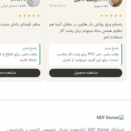
424 | برجسته 16 میل
244×122
الهه سپهری
۱۴۰۵/۰۵/۱۸
فاطمه شعبان ایزکی
★
★
★
★
★
★
★
★
★
★
باسلام ورق روکش دار هاتون در مقابل گرما هم
سلام. قیمتای داخل سایت ب
مقاوم هستن مثلا میتونم برای پشت گاز
استفاده کنم
پاسخ مدیر
پاسخ مدیر
وقت بخیر، خیر PVC برای پشت گاز مناسب
وقت بخیر، برای اطلاع از ق
نیست. برای این کاربرد می‌تونید از ماربل…
ارتباط باشید.
مشاهده محصول
مشاهده م
فروشگاه MDF Bazaar ارائه‌دهنده متریال تخصصی کابینت و دکوراسیون