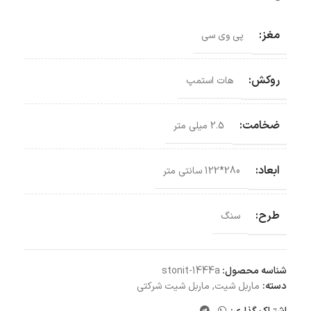
مغز:
پی وی سی
روکش:
هات استمپ
ضخامت:
2.5 میلی متر
ابعاد:
280*122 سانتی‌ متر
طرح:
سنگ
شناسه محصول:
stonit-1444a
دسته:
ماربل شیت
,
ماربل شیت شرکتی