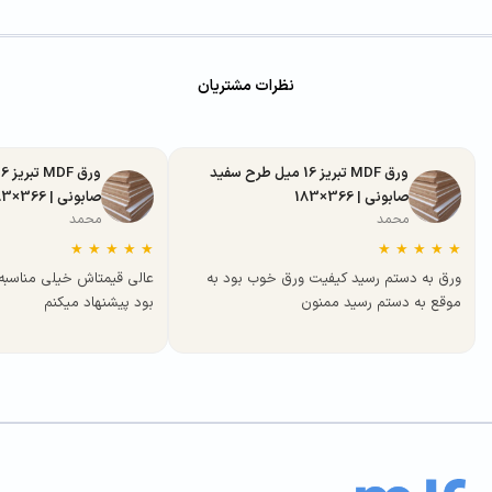
نظرات مشتریان
ورق MDF تبریز 16 میل طرح سفید
صابونی | 366×183
صابونی | 366×183
محمد
محمد
★
★
★
★
★
★
★
★
★
★
ورق به دستم رسید کیفیت ورق خوب بود به
عالی قیمتاش خیلی مناسب
موقع به دستم رسید ممنون
بود پیشنهاد میکنم