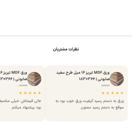
نظرات مشتریان
ورق MDF تبریز 16 میل طرح سفید
صابونی | 366×183
صابونی | 366×183
محمد
محمد
★
★
★
★
★
★
★
★
★
★
ورق به دستم رسید کیفیت ورق خوب بود به
عالی قیمتاش خیلی مناسب
موقع به دستم رسید ممنون
بود پیشنهاد میکنم