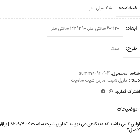
ضخامت:
2.5 میلی متر
ابعاد:
120*60 سانتی‌ متر
,
280*122 سانتی‌ متر
طرح:
سنگ
شناسه محصول:
summit-8209-4
دسته:
ماربل شیت
,
ماربل شیت سامیت
اشتراک گذاری:
توضیحات
اولین کسی باشید که دیدگاهی می نویسد “ماربل شیت سامیت کد ۸۲۰۹/۴ | براق
۲ میل”