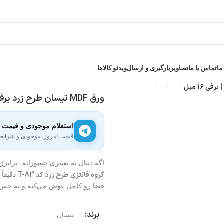
ما
تماس با ما
تصاویر
بارگیری و ارسال
ویدئو کالاها
ورق MDF تیسان طرح زرد برفی کد ۸۳ | برفی ۱۶ میل
استعلام موجودی و قیمت
قیمت امروز، موجودی و شرایط ا
اگه دنبال یه تغییری جسورانه، پران
گروه فانتزی طرح زرد کد T-83
دقیقاً
فضا رو کامل عوض می‌کنه و یه حس 
برند:
تیسان