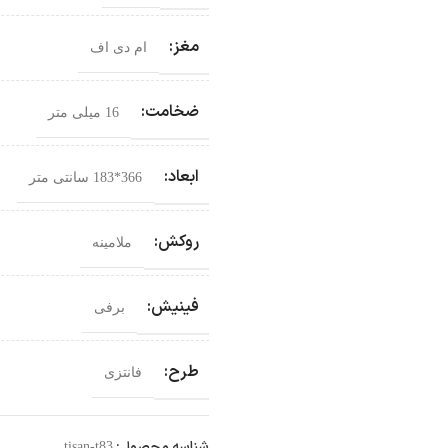
مغز:
ام دی اف
ضخامت:
16 میلی متر
ابعاد:
366*183 سانتی‌ متر
روکش:
ملامینه
فینیش:
برفی
طرح:
فانتزی
شناسه محصول:
tisan-t83