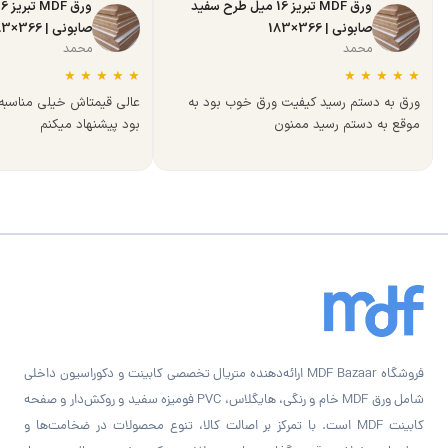
ورق MDF تبریز 16 میل طرح سفید
صابونی | 366×183
صابونی | 366×183
محمد
محمد
★
★
★
★
★
★
★
★
★
★
ورق به دستم رسید کیفیت ورق خوب بود به
عالی قیمتاش خیلی مناسب
موقع به دستم رسید ممنون
بود پیشنهاد میکنم
فروشگاه MDF Bazaar ارائه‌دهنده متریال تخصصی کابینت و دکوراسیون داخلی
شامل ورق MDF خام و رنگی، هایگلاس، PVC فومیزه سفید و روکش‌دار و صفحه
کابینت MDF است. با تمرکز بر اصالت کالا، تنوع محصولات در ضخامت‌ها و