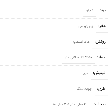
برند:
تاپکو
مغز:
پی وی سی
روکش:
هات استمپ
ابعاد:
280*122 سانتی‌ متر
فینیش:
براق
طرح:
چوب
,
سنگ
ضخامت:
3 میلی متر
,
3.8 میلی متر