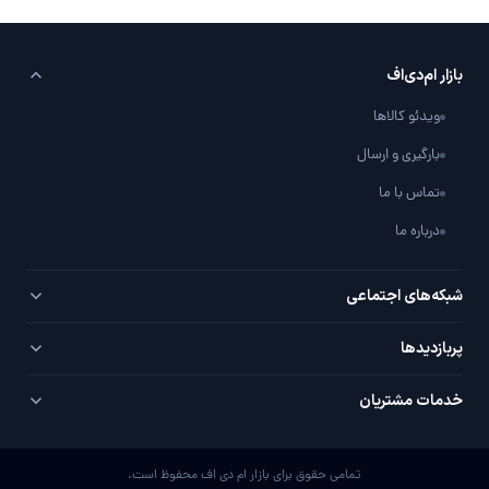
بازار ام‌دی‌اف
ویدئو کالاها
بارگیری و ارسال
تماس با ما
درباره ما
شبکه‌های اجتماعی
تلگرام
پربازدید‌ها
اینستاگرام
PVC سفید
خدمات مشتریان
یوتیوب
PVC روکش‌دار
سوال / جواب با شما
واتساپ
MDF خام
تمامی حقوق برای بازار ام دی اف محفوظ است.
پیشنهادات ویژه