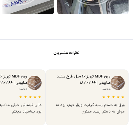
نظرات مشتریان
ورق MDF تبریز 16 میل طرح سفید
صابونی | 366×183
صابونی | 366×183
محمد
محمد
★
★
★
★
★
★
★
★
★
★
ورق به دستم رسید کیفیت ورق خوب بود به
عالی قیمتاش خیلی مناسب
موقع به دستم رسید ممنون
بود پیشنهاد میکنم