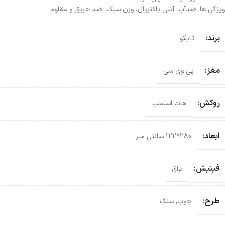
ویژگی ها: ضدآب، آنتی باکتریال، وزن سبک، ضد حریق و مقاوم
برند:
تاپکو
مغز:
پی وی سی
روکش:
هات استمپ
ابعاد:
280*122 سانتی‌ متر
فینیش:
براق
طرح:
چوب
,
سنگ