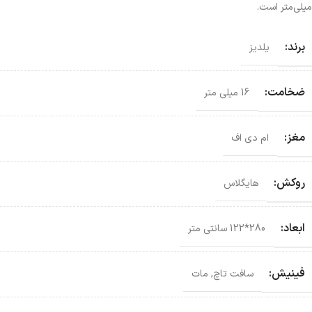
میلی‌متر است.
برند:
یلدیز
ضخامت:
16 میلی متر
مغز:
ام دی اف
روکش:
هایگلاس
ابعاد:
280*122 سانتی‌ متر
فینیش:
سافت تاچ
,
مات