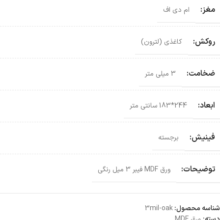
مغز:
ام دی اف
روکش:
کاغذی (لترون)
ضخامت:
3 میلی متر
ابعاد:
244*183 سانتی‌ متر
فینیش:
برجسته
توضیحات:
ورق MDF فیبر 3 میل رنگی
شناسه محصول:
3mil-oak
دسته:
ورق MDF