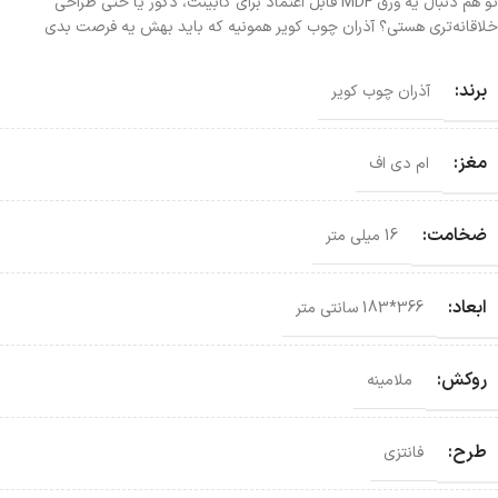
تو هم دنبال یه ورق MDF قابل اعتماد برای کابینت، دکور یا حتی طراحی
خلاقانه‌تری هستی؟ آذران چوب کویر همونیه که باید بهش یه فرصت بدی
برند:
آذران چوب کویر
مغز:
ام دی اف
ضخامت:
16 میلی متر
ابعاد:
366*183 سانتی‌ متر
روکش:
ملامینه
طرح:
فانتزی