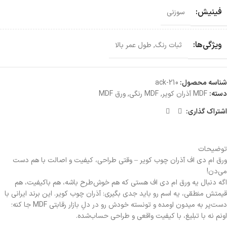
فینیش:
سوزنی
ویژگی‌ها:
ثبات رنگ
,
طول عمر بالا
شناسه محصول:
ack-210
دسته:
MDF آذران کویر
,
MDF رنگی
,
ورق MDF
اشتراک گذاری:
توضیحات
ورق ام دی اف آذران چوب کویر – وقتی طراحی، کیفیت و اصالت با هم دست
می‌دن!
اگه دنبال یه ورق ام دی اف هستی که هم خوش‌طرح باشه، هم باکیفیت، هم
قیمتش منطقی، یه اسم رو باید جدی بگیری: آذران چوب کویر. این برند ایرانی با
دست‌پر به میدون اومده و تونسته خودش رو در دلِ بازار رقابتی MDF جا کنه؛
اونم نه با تبلیغ، با کیفیت واقعی و طراحی حساب‌شده.