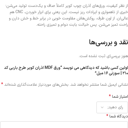
از نظر کیفیت، ورق‌های آذران چوب کویر کاملاً صاف و یک‌دست تولید می‌شن؛
خبری از ناهمواری و ایرادات ریز نیست. این یعنی برای ابزار خوردن، CNC هم
عالی‌ان. از اون طرف، روکش‌هاش مقاومت خوبی در برابر خط و خش دارن و
راحت تمیز می‌شن. پس خیالت بابت دوام و تمیزی راحته.
نکته‌ی جذاب دیگه اینه که رنگ‌بندی و طرح‌های این MDFها جوری طراحی شدن
نقد و بررسی‌ها
که با اکثر ترندهای دکوراسیون داخلی هماهنگن — از طراحی فانتزی و ساده گرفته
تا سبک نئوکلاسیک. به‌راحتی می‌تونی بین طرح‌های مات، براق یا طرح چوب
کلاسیک یکی رو انتخاب کنی که با پروژه‌ت همخونی داشته باشه.
هنوز بررسی‌ای ثبت نشده است.
اولین کسی باشید که دیدگاهی می نویسد “ورق MDF اذران کویر طرح باربی کد
۲۱۰ | سوزنی ۱۶ میل”
*
نشانی ایمیل شما منتشر نخواهد شد.
بخش‌های موردنیاز علامت‌گذاری شده‌اند
*
امتیاز شما
*
دیدگاه شما