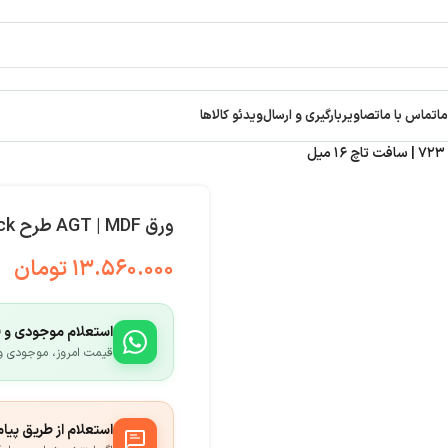
ما
تماس با ما
تصاویر
بارگیری و ارسال
ویدئو کالاها
ورق AGT | MDF طرح Black کد ۷۲۳ | سافت تاچ ۱۶ میل
۱۳.۵۶۰.۰۰۰
تومان
استعلام موجودی و 
قیمت امروز، موجودی و ش
استعلام از طریق پیا