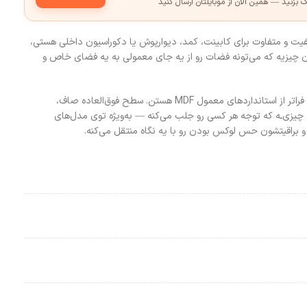
مک بزنید — همین الان از موبایلتان ارسال کنید
یفیت و متفاوت برای کابینت، کمد، دیوارپوش یا دکوراسیون داخلی هستی،
AGT دقیقاً همون چیزیه که می‌تونه فضات رو از یه جای معمولی به یه فضای خاص و
این ورق‌ها ساخت ترکیه‌ان، ولی فراتر از استانداردهای معمول MDF هستن. سطح فوق‌العاده صاف،
یزی‌ـه که توجه هر کسی رو جلب می‌کنه — به‌ویژه توی مدل‌های
و براقیتشون حس لوکس بودن رو با یه نگاه منتقل می‌کنه.