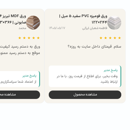
ورق فومیزه PVC سفید 5 میل |
244×122
صابونی | 366×183
فاطمه شعبان ایزکی
۱۴۰۵/۰۵/۱۷
محمد
★
★
★
★
★
★
★
★
★
★
سلام. قیمتای داخل سایت به روزه؟
ورق به دستم رسید کیفیت 
موقع به دستم رسید ممنو
پاسخ مدیر
پاسخ مدیر
وقت بخیر، برای اطلاع از قیمت روز، با ما در
ارتباط باشید.
از اعتماد شما سپاسگزاریم.
مشاهده محصول
مشاهده م