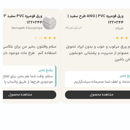
ورق فومیزه ANG | PVC طرح سفید |
ورق فومیزه
244×122
244×122
علیزاده
۱۴۰۵/۰۵/۰۶
Somayeh Foruzaniya
۳
☆
☆
★
★
★
★
★
★
م ورق مرغوب و خوب و بدون ایراد تحویل
سلام وقتتون بخیر من برای عکاسی 
ممنونم از مدیریت و پشتبانی خوبشون
استفاده کنم . طرح مات موجود دارید 
وش باشین
پاسخ مدیر
خ مدیر
سلام، وقت شما هم بخیر برای اطلاع از
اعتماد و لطف شما صمیمانه سپاسگزاریم.
موجودی طرح‌ها از طریق واتساپ یا تلگ
مشاهده محصول
مشاهده محصول