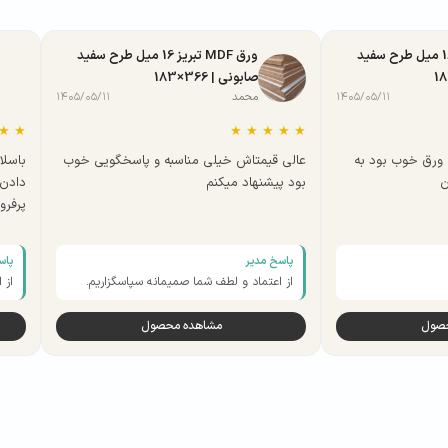
ورق MDF تبریز 16 میل طرح سفید
ورق MDF تبریز 16 میل طرح سفید
صابونی | 366×183
۱۴۰۵/۰۵/۱۱
محمد
۱۴۰۵/۰۵/۱۱
★
★
★
★
★
★
★
ورق خوب بود به
عالی قیمتاش خیلی مناسبه و پاسخگویی خوب
باسلا
ن
بود پیشنهاد میکنم
دادن 
پرفر
پاسخ مدیر
پاس
از اعتماد و لطف شما صمیمانه سپاسگزاریم.
از 
حصول
مشاهده محصول