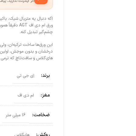
اگر اینترنت ندارید، پیا
اگه دنبال یه متریال شیک، باک
ورق ام دی اف 
چشم‌گیر تبدیل کنه.
درخشان و بدون موجش، اولین چ
های‌گلاس و سافت‌تاچ که نرمی 
برند:
اِی جی تی
مغز:
ام دی اف
ضخامت:
16 میلی متر
روکش:
هایگلاس