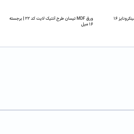
ورق MDF فرامید کد H۳۳۸۶FZ | سینکرونایز ۱۶
ورق MDF تیسان طرح آنتیک لایت کد ۲۲ | برجسته
۱۶ میل