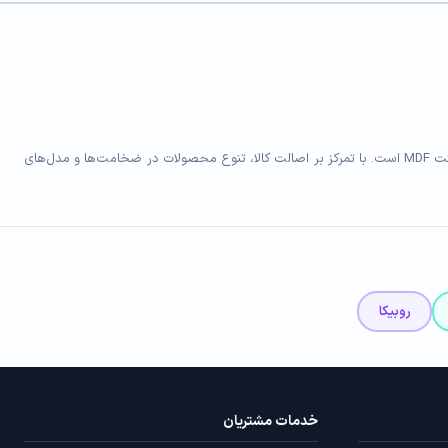
فروشگاه MDF Bazaar ارائه‌دهنده متریال تخصصی کابینت و دکوراسیون داخلی شامل ورق MDF خام و رنگی، هایگلاس، PVC فومیزه سفید و روکش‌دار و صفحه کابینت MDF است. با تمرکز بر اصالت کالا، تنوع محصولات در ضخامت‌ها و مدل‌های
روبیکا
خدمات مشتریان