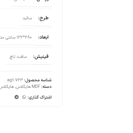
طرح:
سالید
ابعاد:
280*122 سانتی‌ متر
فینیش:
سافت تاچ
شناسه محصول:
agt-723
دسته:
MDF هایگلاس
,
هایگلاس GT
اشتراک گذاری: