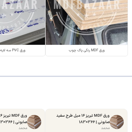
ورق MDF رنگی پاک چوب
ورق PVC سه لایه ANG سفید
ورق MDF تبریز 16 میل طرح سفید
صابونی | 366×183
صابونی | 366×183
محمد
محمد