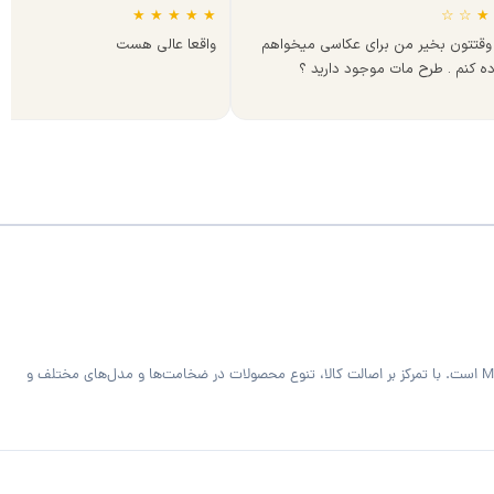
★
★
★
★
★
☆
☆
★
وقتتون بخیر من برای عکاسی میخواهم
واقعا عالی هست
ده کنم . طرح مات موجود دارید ؟
فروشگاه MDF Bazaar ارائه‌دهنده متریال تخصصی کابینت و دکوراسیون داخلی شامل ورق MDF خام و رنگی، هایگلاس، PVC فومیزه سفید و روکش‌دار و صفحه کابینت MDF است. با تمرکز بر اصالت کالا، تنوع محصولات در ضخامت‌ها و مدل‌های مختلف و