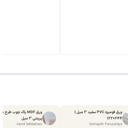
ورق فومیزه PVC سفید 3 میل |
ورق MDF پاک چوب طرح س
244×122
پرینتی 3 میل
navid behbahani
Somayeh Foruzaniya