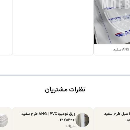
نظرات مشتریان
ورق MDF تبریز 16 میل طرح سفید
ورق فومیزه ANG | PVC طرح سفید |
244×122
علیزاده