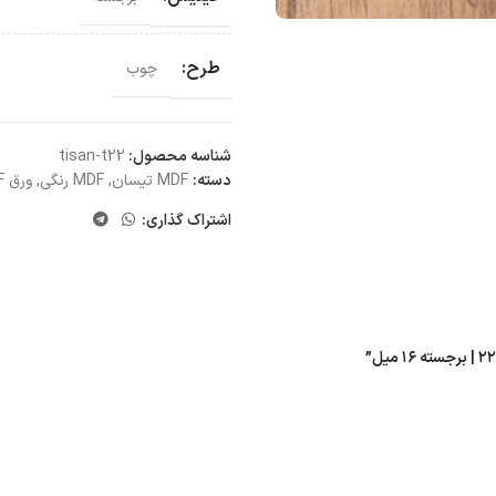
طرح:
چوب
شناسه محصول:
tisan-t22
دسته:
MDF تیسان
,
MDF رنگی
,
ورق MDF
اشتراک گذاری: