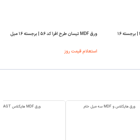
ورق MDF تیسان طرح لارکس کد ۴۲ | برجسته ۱۶
ورق MDF تیسان طرح افرا کد ۵۶ | برجسته ۱۶ میل
استعلام قیمت روز
ورق هایگلاس و MDF سه میل خام
ورق MDF هایگلاس AGT