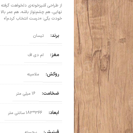
از طراحی آشپزخونه‌ی دلخواهت گرفته 
نهایی، هم چشم‌نواز باشه، هم عمر با
خودت بگی: «درست انتخاب کردم!»
برند:
تیسان
مغز:
ام دی اف
روکش:
ملامینه
ضخامت:
16 میلی متر
ابعاد:
366*183 سانتی‌ متر
فینیش:
برجسته