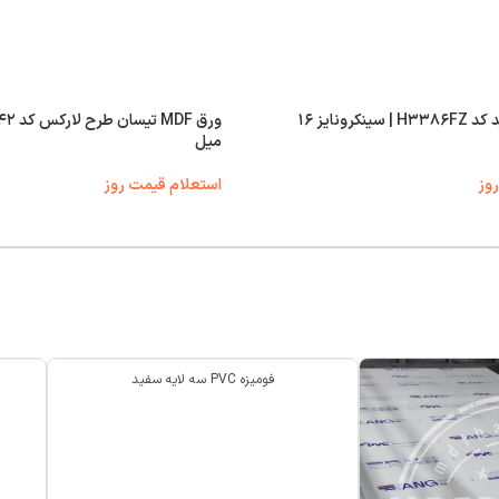
ورق MDF فرامید کد H۳۳۸۶FZ | سینکرونایز ۱۶
میل
وز
استعلام قیمت روز
فومیزه PVC سه لایه سفید