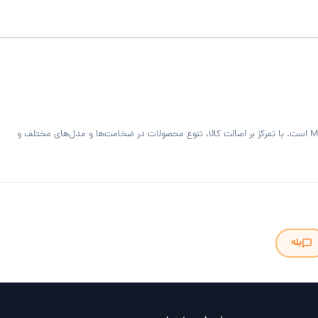
فروشگاه MDF Bazaar ارائه‌دهنده متریال تخصصی کابینت و دکوراسیون داخلی شامل ورق MDF خام و رنگی، هایگلاس، PVC فومیزه سفید و روکش‌دار و صفحه کابینت MDF است. با تمرکز بر اصالت کالا، تنوع محصولات در ضخامت‌ها و مدل‌های مختلف و
بله