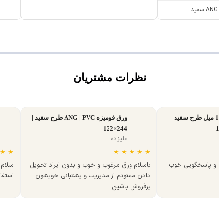
نظرات مشتریان
ورق MDF تبریز 16 میل طرح سفید
ورق فومیزه ANG | PVC طرح سفید |
244×122
علیزاده
★
★
★
★
★
★
★
ه و پاسخگویی خوب
باسلام ورق مرغوب و خوب و بدون ایراد تحویل
سلام 
دادن ممنونم از مدیریت و پشتبانی خوبشون
استفا
پرفروش باشین