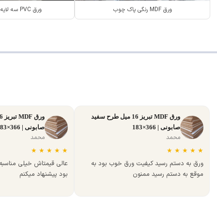
ورق MDF رنگی پاک چوب
ورق PVC سه لایه ANG سفید
ورق MDF تبریز 16 میل طرح سفید
صابونی | 366×183
صابونی | 366×183
محمد
محمد
★
★
★
★
★
★
★
★
★
★
ورق به دستم رسید کیفیت ورق خوب بود به
عالی قیمتاش خیلی مناسب
موقع به دستم رسید ممنون
بود پیشنهاد میکنم