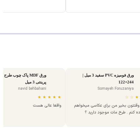
ورق فومیزه PVC سفید 3 میل |
ورق MDF پاک چوب طرح س
244×122
پرینتی 3 میل
navid behbahani
Somayeh Foruzaniya
★
★
★
★
★
☆
☆
★
وقتتون بخیر من برای عکاسی میخواهم
واقعا عالی هست
ده کنم . طرح مات موجود دارید ؟