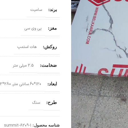
سامیت
برند:
پی وی سی
مغز:
هات استمپ
روکش:
2.5 میلی متر
ضخامت:
120*60 سانتی‌ متر
,
280*122 سانتی‌ متر
ابعاد:
سنگ
طرح:
summit-8209-1
شناسه محصول: