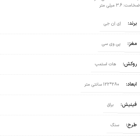
ضخامت: 3.6 میلی متر
برند:
اِی اِن جی
مغز:
پی وی سی
روکش:
هات استمپ
ابعاد:
280*122 سانتی‌ متر
فینیش:
براق
طرح:
سنگ