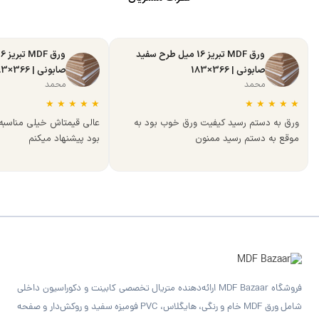
ورق MDF تبریز 16 میل طرح سفید
صابونی | 366×183
صابونی | 366×183
محمد
محمد
★
★
★
★
★
★
★
★
★
★
ورق به دستم رسید کیفیت ورق خوب بود به
عالی قیمتاش خیلی مناسب
موقع به دستم رسید ممنون
بود پیشنهاد میکنم
فروشگاه MDF Bazaar ارائه‌دهنده متریال تخصصی کابینت و دکوراسیون داخلی
شامل ورق MDF خام و رنگی، هایگلاس، PVC فومیزه سفید و روکش‌دار و صفحه