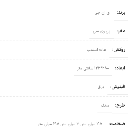
برند:
اِی اِن جی
مغز:
پی وی سی
روکش:
هات استمپ
ابعاد:
280*122 سانتی‌ متر
فینیش:
براق
طرح:
سنگ
ضخامت:
2.5 میلی متر
,
3 میلی متر
,
3.8 میلی متر