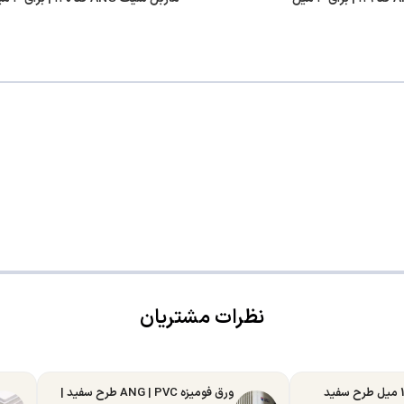
نظرات مشتریان
ورق MDF تبریز 16 میل طرح سفید
ورق فومیزه ANG | PVC طرح سفید |