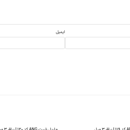
ایمیل
ماربل شیت ANG کد ۱۲۰ | براق ۳ میل