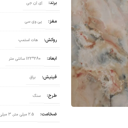
برند:
اِی اِن جی
مغز:
پی وی سی
روکش:
هات استمپ
ابعاد:
280*122 سانتی‌ متر
فینیش:
براق
طرح:
سنگ
ضخامت:
2.5 میلی متر
,
3 میلی متر