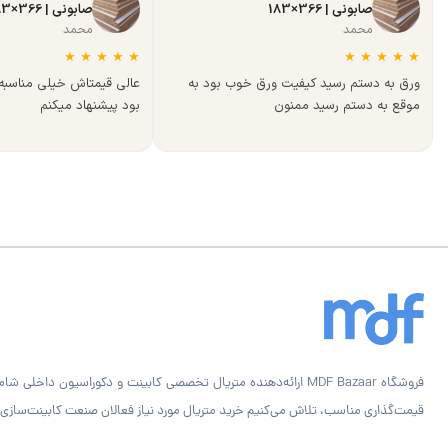
صابونی | 366×183
صابونی | 366×183
محمد
محمد
★
★
★
★
★
★
★
★
★
★
ورق به دستم رسید کیفیت ورق خوب بود به
عالی قیمتاش خیلی مناسب
موقع به دستم رسید ممنون
بود پیشنهاد میکنم
قیمت‌گذاری مناسب، تلاش می‌کنیم خرید متریال مورد نیاز فعالان صنعت کابینت‌سازی را