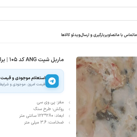
ما
تماس با ما
تصاویر
بارگیری و ارسال
ویدئو کالاها
ماربل شیت ANG کد ۱۰۵ | براق ۳ میل
استعلام موجودی و قیمت
قیمت امروز، موجودی و شرایط ار
مغز: پی وی سی
روکش: طرح سنگ
ابعاد: 280*122 سانتی متر
ضخامت: 3.6 میلی متر