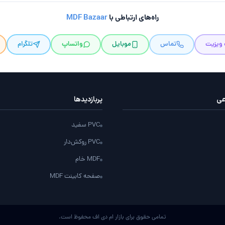
راه‌های ارتباطی با
MDF Bazaar
 ویزیت
تماس
موبایل
واتساپ
تلگرام
عی
پربازدید‌ها
PVC سفید
PVC روکش‌دار
MDF خام
صفحه کابینت MDF
تمامی حقوق برای بازار ام دی اف محفوظ است.