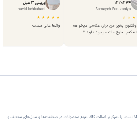
244×122
پرینتی 3 میل
navid behbahani
Somayeh Foruzaniya
★
★
★
★
★
☆
☆
★
وقتتون بخیر من برای عکاسی میخواهم
واقعا عالی هست
ده کنم . طرح مات موجود دارید ؟
فروشگاه MDF Bazaar ارائه‌دهنده متریال تخصصی کابینت و دکوراسیون داخلی شامل ورق MDF خام و رنگی، هایگلاس، PVC فومیزه سفید و روکش‌دار و صفحه کابینت MDF است. با تمرکز بر اصالت کالا، تنوع محصولات در ضخامت‌ها و مدل‌های مختلف و