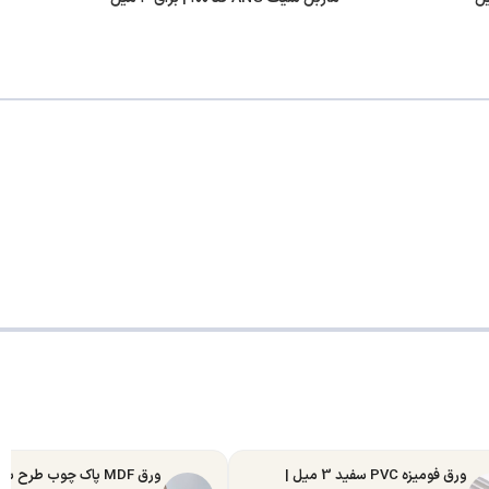
ورق فومیزه PVC سفید 3 میل |
ورق MDF پاک چوب طرح س