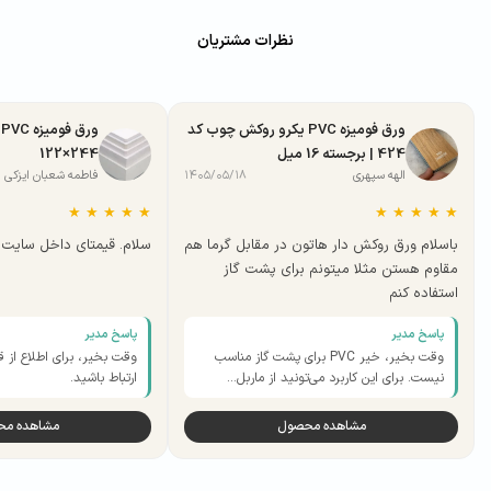
نظرات مشتریان
ورق فومیزه PVC یکرو روکش چوب کد
424 | برجسته 16 میل
244×122
الهه سپهری
۱۴۰۵/۰۵/۱۸
فاطمه شعبان ایزکی
★
★
★
★
★
★
★
★
★
★
باسلام ورق روکش دار هاتون در مقابل گرما هم
سلام. قیمتای داخل سایت ب
مقاوم هستن مثلا میتونم برای پشت گاز
استفاده کنم
پاسخ مدیر
پاسخ مدیر
وقت بخیر، خیر PVC برای پشت گاز مناسب
وقت بخیر، برای اطلاع از ق
نیست. برای این کاربرد می‌تونید از ماربل…
ارتباط باشید.
مشاهده محصول
مشاهده م