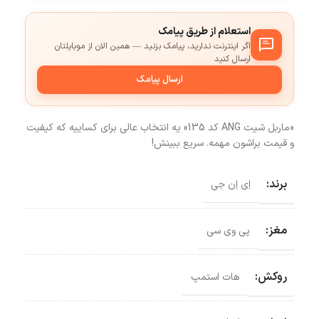
استعلام از طریق پیامک
اگر اینترنت ندارید، پیامک بزنید — همین الان از موبایلتان
ارسال کنید
ارسال پیامک
«ماربل شیت ANG کد 135» یه انتخاب عالی برای کساییه که کیفیت
و قیمت براشون مهمه. سریع ببینش!
برند:
اِی اِن جی
مغز:
پی وی سی
روکش:
هات استمپ