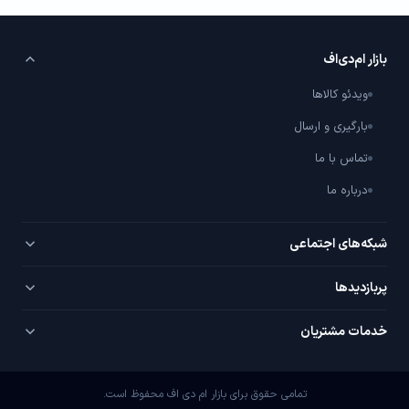
بازار ام‌دی‌اف
ویدئو کالاها
بارگیری و ارسال
تماس با ما
درباره ما
شبکه‌های اجتماعی
تلگرام
پربازدید‌ها
اینستاگرام
PVC سفید
خدمات مشتریان
یوتیوب
PVC روکش‌دار
سوال / جواب با شما
واتساپ
MDF خام
تمامی حقوق برای بازار ام دی اف محفوظ است.
پیشنهادات ویژه