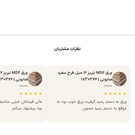
نظرات مشتریان
ورق MDF تبریز 16 میل طرح سفید
صابونی | 366×183
صابونی | 366×183
محمد
محمد
★
★
★
★
★
★
★
★
★
★
ورق به دستم رسید کیفیت ورق خوب بود به
عالی قیمتاش خیلی مناسب
موقع به دستم رسید ممنون
بود پیشنهاد میکنم