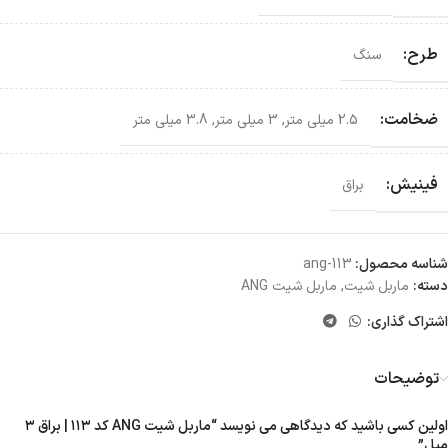
طرح:
سنگ
ضخامت:
2.5 میلی متر
,
3 میلی متر
,
3.8 میلی متر
فینیش:
براق
شناسه محصول:
ang-113
دسته:
ماربل شیت
,
ماربل شیت ANG
اشتراک گذاری:
توضیحات
اولین کسی باشید که دیدگاهی می نویسد “ماربل شیت ANG کد ۱۱۳ | براق ۳
میل”