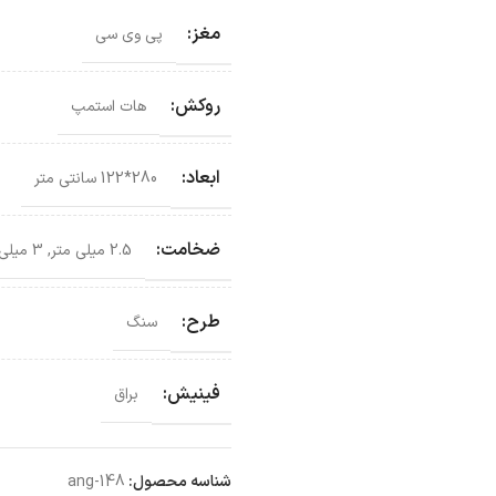
مغز:
پی وی سی
روکش:
هات استمپ
ابعاد:
280*122 سانتی‌ متر
ضخامت:
2.5 میلی متر
,
3 میلی متر
طرح:
سنگ
فینیش:
براق
شناسه محصول:
ang-148