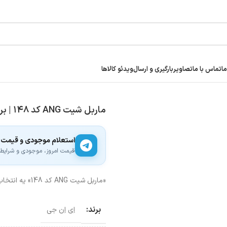
ما
تماس با ما
تصاویر
بارگیری و ارسال
ویدئو کالاها
ماربل شیت ANG کد ۱۴۸ | براق ۳ میل
استعلام موجودی و قیمت
قیمت امروز، موجودی و شرایط ار
«ماربل شیت ANG کد 148» یه انتخاب عالی برای کساییه که کیفیت و قیمت براشون مهمه. سریع ببینش!
برند:
اِی اِن جی