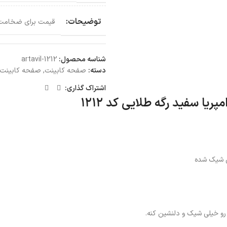
توضیحات:
قیمت برای ضخامت 5 سانتی متر و عرض 60 سانتی متر می 
شناسه محصول:
artavil-1212
دسته:
صفحه کابینت
,
صفحه کابینت MDF
اشتراک گذاری:
لی شیک شده
رو خیلی شیک و دلنشین کنه.