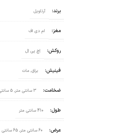
برند:
آرتاویل
مغز:
ام دی اف
روکش:
اِچ پی اِل
فینیش:
براق
,
مات
ضخامت:
3 سانتی متر
,
5 سانتی متر
طول:
410 سانتی متر
عرض:
60 سانتی متر
,
65 سانتی متر