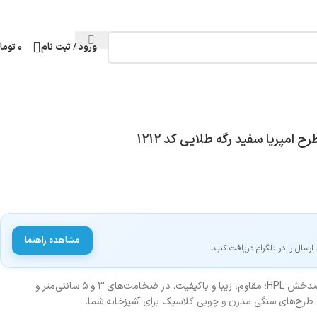
ورود / ثبت نام
۰
توما
مشاهده راهنما
سال را در تلگرام دریافت کنید
خرید صفحه کابینت MDF با روکش ضدخش HPL؛ مقاوم، زیبا و باکیفیت. در ضخامت‌های ۳ و ۵ سانتی‌متر و