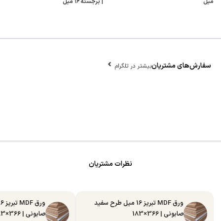
میل
| برجسته ۱۶ میل
سفارش‌های مشتریان
بیشتر در تلگرام
نظرات مشتریان
ورق MDF تبریز 16 میل طرح سفید
صابونی | 366×183
صابونی | 366×183