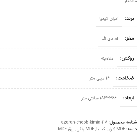
ماندگار.
برند:
آذران کیمیا
مغز:
ام دی اف
روکش:
ملامینه
ضخامت:
16 میلی متر
ابعاد:
366*183 سانتی‌ متر
شناسه محصول:
azaran-choob-kimia-118
دسته:
MDF آذران کیمیا
,
MDF رنگی
,
ورق MDF